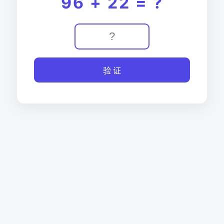
96 + 22 = ?
验 证