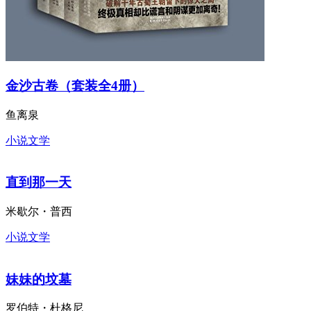
金沙古卷（套装全4册）
鱼离泉
小说文学
直到那一天
米歇尔・普西
小说文学
妹妹的坟墓