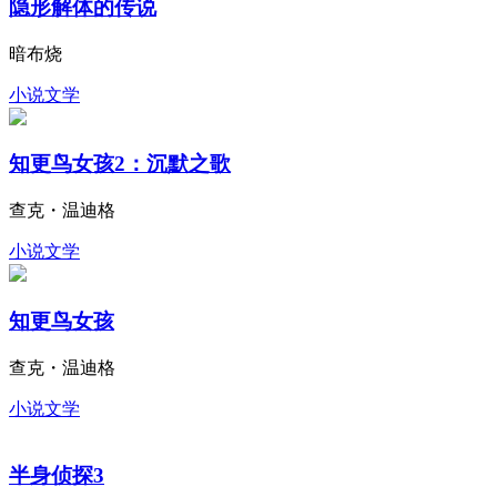
隐形解体的传说
暗布烧
小说文学
知更鸟女孩2：沉默之歌
查克・温迪格
小说文学
知更鸟女孩
查克・温迪格
小说文学
半身侦探3