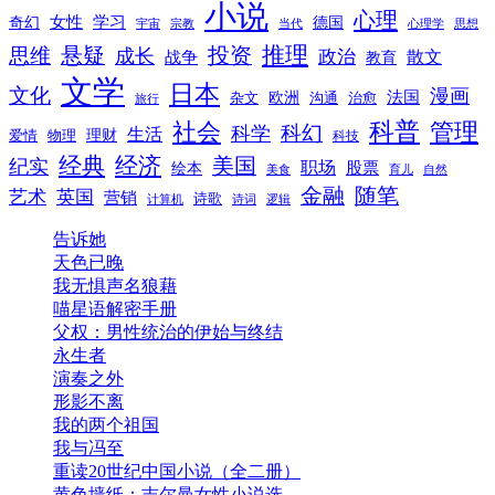
创业
医学
写作
军事
名著
国学
小说
心理
女性
奇幻
学习
德国
宇宙
宗教
当代
心理学
思想
推理
悬疑
投资
思维
成长
政治
散文
战争
教育
文学
日本
文化
漫画
法国
欧洲
沟通
治愈
杂文
旅行
科普
社会
管理
科幻
科学
生活
理财
爱情
物理
科技
经典
经济
美国
纪实
职场
绘本
股票
美食
育儿
自然
随笔
金融
艺术
英国
营销
诗歌
计算机
诗词
逻辑
告诉她
天色已晚
我无惧声名狼藉
喵星语解密手册
父权：男性统治的伊始与终结
永生者
演奏之外
形影不离
我的两个祖国
我与冯至
重读20世纪中国小说（全二册）