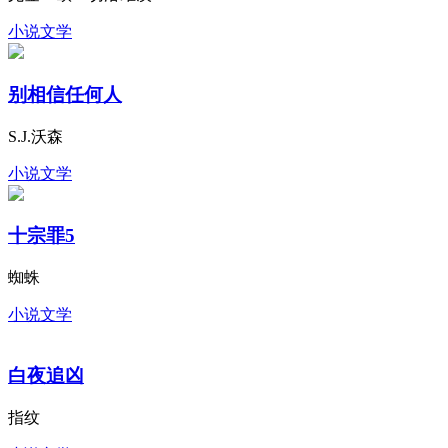
尤金・欧・切洛维茨
小说文学
别相信任何人
S.J.沃森
小说文学
十宗罪5
蜘蛛
小说文学
白夜追凶
指纹