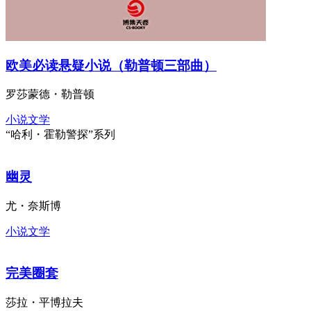
欧美必读悬疑小说（勒普顿三部曲）
罗莎蒙德・勒普顿
小说文学
“哈利・霍勒警探”系列
幽灵
尤・奈斯博
小说文学
完美圈套
莎拉・平博拉夫