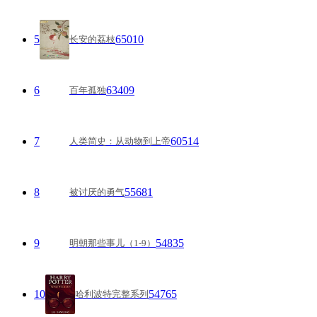
4
68889
鬼吹灯全集（插图版）
5
65010
长安的荔枝
6
63409
百年孤独
7
60514
人类简史：从动物到上帝
8
55681
被讨厌的勇气
9
54835
明朝那些事儿（1-9）
10
54765
哈利波特完整系列