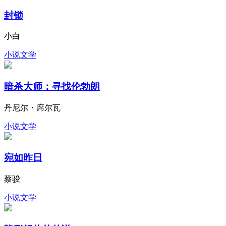
封锁
小白
小说文学
暗杀大师：寻找伦勃朗
丹尼尔・席尔瓦
小说文学
宛如昨日
蔡骏
小说文学