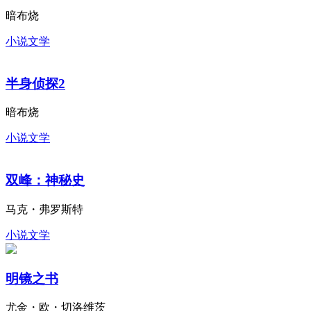
暗布烧
小说文学
半身侦探2
暗布烧
小说文学
双峰：神秘史
马克・弗罗斯特
小说文学
明镜之书