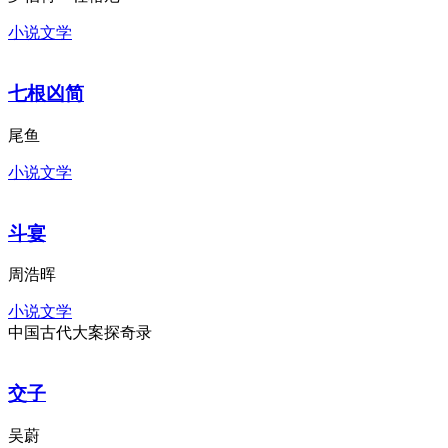
罗伯特・杜格尼
小说文学
七根凶简
尾鱼
小说文学
斗宴
周浩晖
小说文学
中国古代大案探奇录
交子