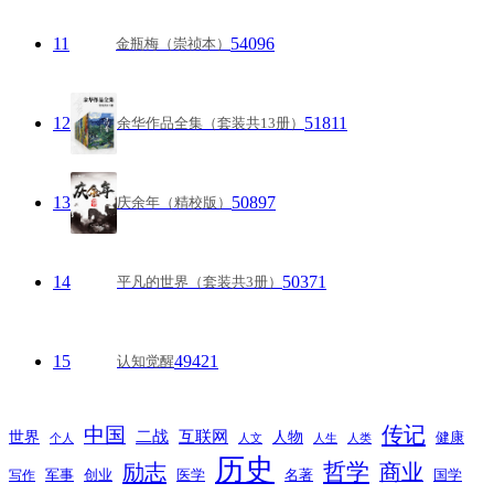
11
54096
金瓶梅（崇祯本）
12
51811
余华作品全集（套装共13册）
13
50897
庆余年（精校版）
14
50371
平凡的世界（套装共3册）
15
49421
认知觉醒
传记
中国
互联网
世界
二战
人物
健康
个人
人文
人生
人类
历史
励志
哲学
商业