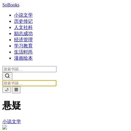
SoBooks
小说文学
历史传记
人文社科
励志成功
经济管理
学习教育
生活时尚
漫画绘本
🌙
☰
悬疑
小说文学