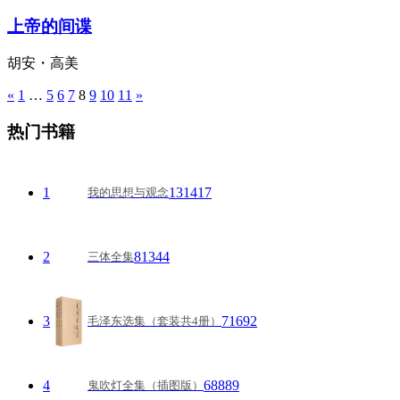
上帝的间谍
胡安・高美
«
1
…
5
6
7
8
9
10
11
»
文
章
热门书籍
导
航
1
131417
我的思想与观念
2
81344
三体全集
3
71692
毛泽东选集（套装共4册）