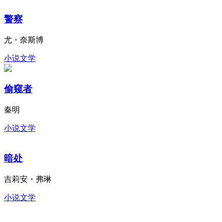
警察
尤・奈斯博
小说文学
偷窥者
秦明
小说文学
暗处
吉莉安・弗琳
小说文学