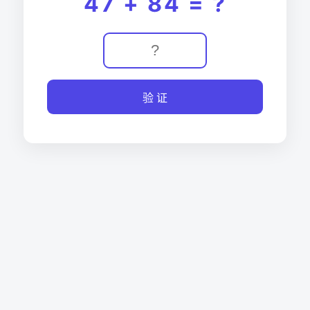
47 + 84 = ?
验 证