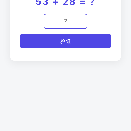
53 + 28 = ?
验 证