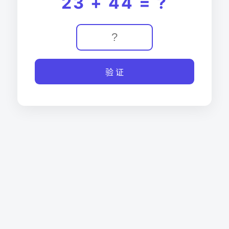
23 + 44 = ?
验 证