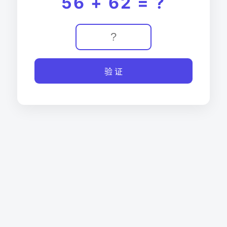
56 + 62 = ?
验 证