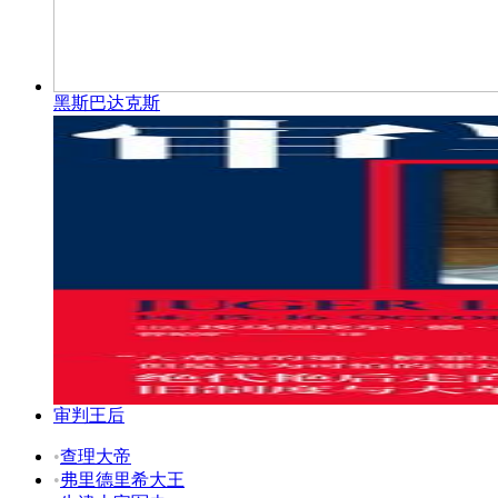
黑斯巴达克斯
审判王后
•
查理大帝
•
弗里德里希大王