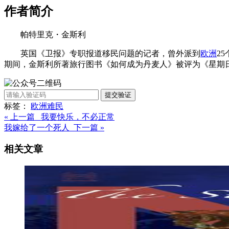
作者简介
帕特里克・金斯利
英国《卫报》专职报道移民问题的记者，曾外派到
欧洲
2
期间，金斯利所著旅行图书《如何成为丹麦人》被评为《星期
提交验证
标签：
欧洲
难民
« 上一篇 我要快乐，不必正常
我嫁给了一个死人 下一篇 »
相关文章