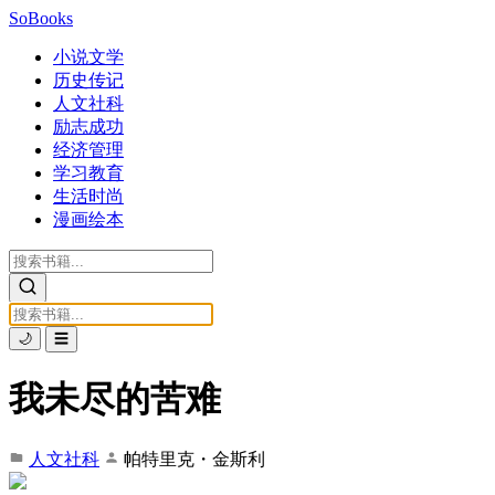
SoBooks
小说文学
历史传记
人文社科
励志成功
经济管理
学习教育
生活时尚
漫画绘本
🌙
☰
我未尽的苦难
人文社科
帕特里克・金斯利