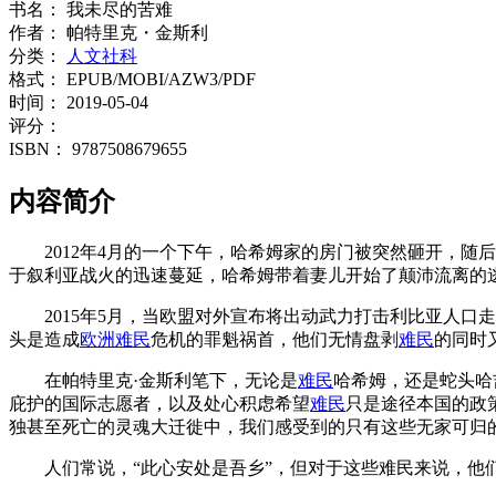
书名：
我未尽的苦难
作者：
帕特里克・金斯利
分类：
人文社科
格式：
EPUB/MOBI/AZW3/PDF
时间：
2019-05-04
评分：
ISBN：
9787508679655
内容简介
2012年4月的一个下午，哈希姆家的房门被突然砸开，
于叙利亚战火的迅速蔓延，哈希姆带着妻儿开始了颠沛流离的逃
2015年5月，当欧盟对外宣布将出动武力打击利比亚人
头是造成
欧洲
难民
危机的罪魁祸首，他们无情盘剥
难民
的同时
在帕特里克·金斯利笔下，无论是
难民
哈希姆，还是蛇头哈
庇护的国际志愿者，以及处心积虑希望
难民
只是途径本国的政
独甚至死亡的灵魂大迁徙中，我们感受到的只有这些无家可归
人们常说，“此心安处是吾乡”，但对于这些难民来说，他