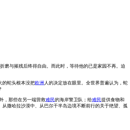
的折磨与摧残后终得自由。而此时，等待他的已是家园不再。迫
大的蛇头根本没把
欧洲
人的决定放在眼里。全世界普遍认为，蛇
？
外，那些在另一端营救
难民
的海岸警卫队；给
难民
提供食物和
、从撒哈拉沙漠中、从巴尔干半岛边境不断前行的关于绝望、孤