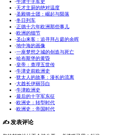
•
牛津十字军史
•
天才主厨的绝对温度
•
圣殿骑士团：崛起与陨落
•
冬日列车
•
正德十六年欧洲那些事儿
•
欧洲的细节
•
圣山来客：追寻拜占庭的余晖
•
地中海的画像
•
一座梦想之城的创造与死亡
•
哈布斯堡的黄昏
•
皇帝：查理五世传
•
牛津史前欧洲史
•
犹太人的故事：漫长的流离
•
大酋长伊丽莎白
•
牛津欧洲史
•
最后的十字军东征
•
欧洲史：转型时代
•
欧洲史：帝国时代
✍️ 发表评论