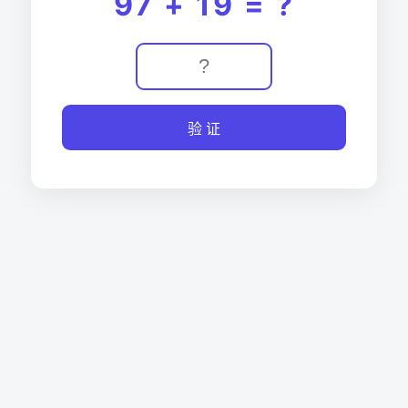
97 + 19 = ?
验 证