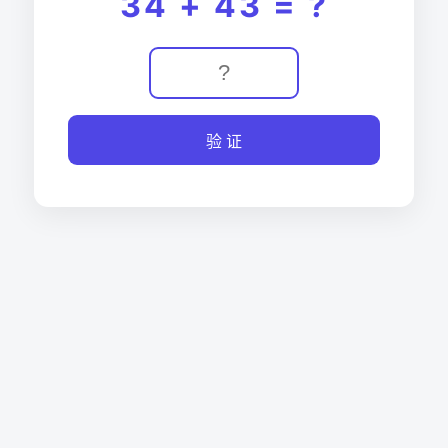
34 + 43 = ?
验 证