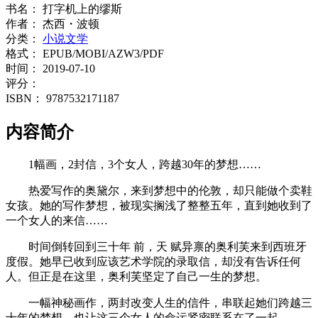
书名：
打字机上的缪斯
作者：
杰西・波顿
分类：
小说文学
格式：
EPUB/MOBI/AZW3/PDF
时间：
2019-07-10
评分：
ISBN：
9787532171187
内容简介
1幅画，2封信，3个女人，跨越30年的梦想……
热爱写作的奥黛尔，来到梦想中的伦敦，却只能做个卖鞋
女孩。她的写作梦想，被现实搁浅了整整五年，直到她收到了
一个女人的来信……
时间倒转回到三十年 前，天 赋异禀的奥利芙来到西班牙
度假。她早已收到应该艺术学院的录取信，却没有告诉任何
人。但正是在这里，奥利芙坚定了自己一生的梦想。
一幅神秘画作，两封改变人生的信件，串联起她们跨越三
十年的梦想，也让这三个女人的命运紧密联系在了一起。