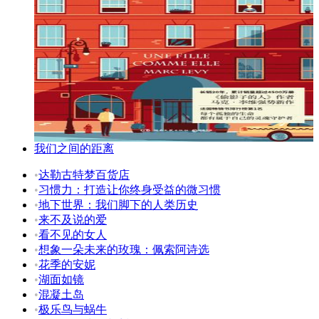
我们之间的距离
•
达勒古特梦百货店
•
习惯力：打造让你终身受益的微习惯
•
地下世界：我们脚下的人类历史
•
来不及说的爱
•
看不见的女人
•
想象一朵未来的玫瑰：佩索阿诗选
•
花季的安妮
•
湖面如镜
•
混凝土岛
•
极乐鸟与蜗牛