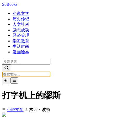
SoBooks
小说文学
历史传记
人文社科
励志成功
经济管理
学习教育
生活时尚
漫画绘本
☀️
☰
打字机上的缪斯
小说文学
杰西・波顿