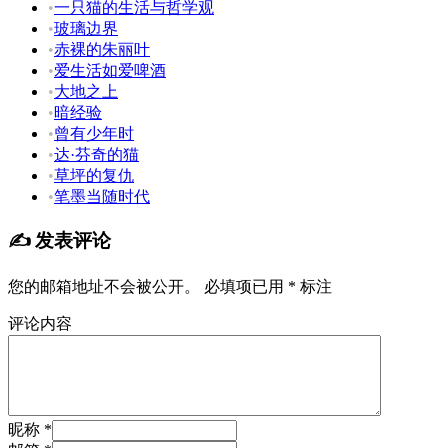
•
一只猫的生活与哲学观
•
玻璃边界
•
赤裸的朱丽叶
•
爱生活如爱啤酒
•
大地之上
•
暗经验
•
曾有少年时
•
达·芬奇的猫
•
草坪的复仇
•
笔墨当随时代
✍️ 发表评论
您的邮箱地址不会被公开。
必填项已用
*
标注
评论内容
昵称 *