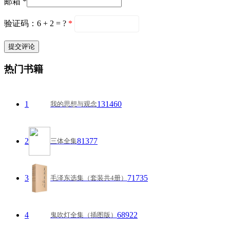
邮箱 *
验证码：6 + 2 = ?
*
热门书籍
1
131460
我的思想与观念
2
81377
三体全集
3
71735
毛泽东选集（套装共4册）
4
68922
鬼吹灯全集（插图版）