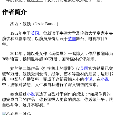
作者简介
杰西・波顿（Jessie Burton）
1982年生于
英国
。曾就读于牛津大学及伦敦大学皇家中央
演讲和戏剧学院，以演员身份活跃于
英国
舞台、电视节目9
年。
2014年，她以处女作《玩偶屋》一鸣惊人，作品被翻译为
38种语言，畅销世界超100万册，国际媒体好评如潮。
她的第二部作品《打字机上的缪斯》仅
英国
官方销量已突
破50万册。波顿受到爱情、战争、艺术等题材的启发，运用书
籍、电影与广播资料，完成了这部震撼人心的
小说
。在
小说
中，波顿对梦想、人生和自我进行了深入细致的探索。
她也通过
小说
表达了自己对于创作的想法：“如果你真的
想完成自己的作品，你必须投入更多的信念。你必须斗争，跟
自己斗争。这并不容易。”