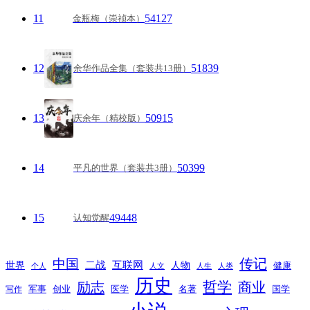
11
54127
金瓶梅（崇祯本）
12
51839
余华作品全集（套装共13册）
13
50915
庆余年（精校版）
14
50399
平凡的世界（套装共3册）
15
49448
认知觉醒
传记
中国
互联网
世界
二战
人物
健康
个人
人文
人生
人类
历史
励志
哲学
商业
创业
医学
写作
军事
名著
国学