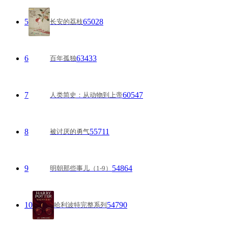
5
65028
长安的荔枝
6
63433
百年孤独
7
60547
人类简史：从动物到上帝
8
55711
被讨厌的勇气
9
54864
明朝那些事儿（1-9）
10
54790
哈利波特完整系列