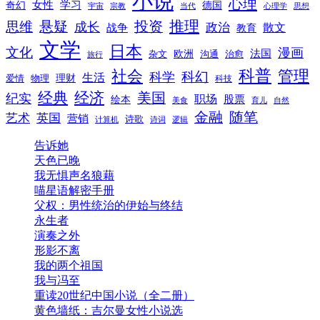
小说
心理
女性
奇幻
学习
德国
宇宙
宗教
当代
心理学
思想
推理
悬疑
投资
思维
成长
政治
散文
战争
教育
文学
日本
文化
漫画
法国
欧洲
沟通
治愈
杂文
旅行
科普
社会
管理
科幻
科学
生活
理财
爱情
物理
科技
经典
经济
美国
纪实
职场
绘本
股票
美食
育儿
自然
随笔
金融
艺术
英国
营销
诗歌
计算机
诗词
逻辑
告诉她
天色已晚
我无惧声名狼藉
喵星语解密手册
父权：男性统治的伊始与终结
永生者
演奏之外
形影不离
我的两个祖国
我与冯至
重读20世纪中国小说（全二册）
黄色墙纸：吉尔曼女性小说选