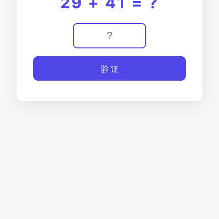
29 + 41 = ?
验 证