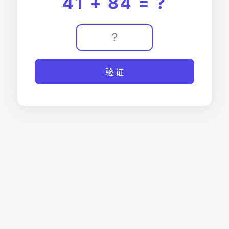
41 + 84 = ?
验 证