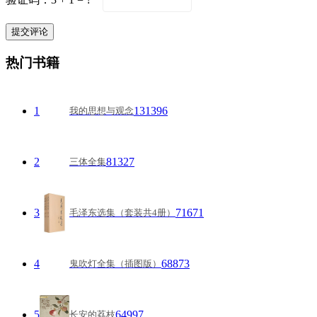
热门书籍
1
131396
我的思想与观念
2
81327
三体全集
3
71671
毛泽东选集（套装共4册）
4
68873
鬼吹灯全集（插图版）
5
64997
长安的荔枝