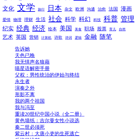
文学
日本
文化
漫画
法国
欧洲
沟通
治愈
杂文
旅行
科普
社会
管理
科幻
科学
生活
理财
爱情
物理
科技
经典
经济
美国
纪实
职场
绘本
股票
美食
育儿
自然
随笔
金融
艺术
英国
营销
诗歌
计算机
诗词
逻辑
告诉她
天色已晚
我无惧声名狼藉
喵星语解密手册
父权：男性统治的伊始与终结
永生者
演奏之外
形影不离
我的两个祖国
我与冯至
重读20世纪中国小说（全二册）
黄色墙纸：吉尔曼女性小说选
秦二世必须死
紫云村：大唐小吏的生死逃亡