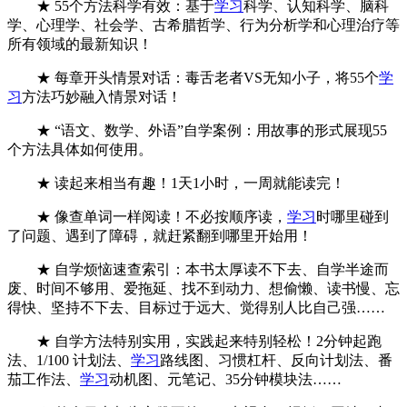
★ 55个方法科学有效：基于
学习
科学、认知科学、脑科
学、心理学、社会学、古希腊哲学、行为分析学和心理治疗等
所有领域的最新知识！
★ 每章开头情景对话：毒舌老者VS无知小子，将55个
学
习
方法巧妙融入情景对话！
★ “语文、数学、外语”自学案例：用故事的形式展现55
个方法具体如何使用。
★ 读起来相当有趣！1天1小时，一周就能读完！
★ 像查单词一样阅读！不必按顺序读，
学习
时哪里碰到
了问题、遇到了障碍，就赶紧翻到哪里开始用！
★ 自学烦恼速查索引：本书太厚读不下去、自学半途而
废、时间不够用、爱拖延、找不到动力、想偷懒、读书慢、忘
得快、坚持不下去、目标过于远大、觉得别人比自己强……
★ 自学方法特别实用，实践起来特别轻松！2分钟起跑
法、1/100 计划法、
学习
路线图、习惯杠杆、反向计划法、番
茄工作法、
学习
动机图、元笔记、35分钟模块法……