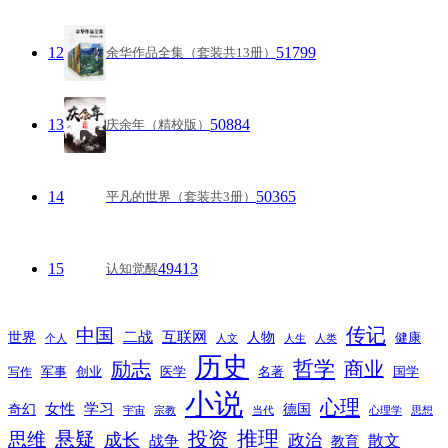
12
51799
余华作品全集（套装共13册）
13
50884
庆余年（精校版）
14
50365
平凡的世界（套装共3册）
15
49413
认知觉醒
传记
中国
互联网
世界
二战
人物
健康
个人
人文
人生
人类
历史
励志
哲学
商业
创业
医学
写作
军事
名著
国学
小说
心理
女性
奇幻
学习
德国
宇宙
宗教
当代
心理学
思想
推理
悬疑
投资
思维
成长
政治
散文
战争
教育