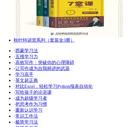
秋叶特训营系列（套装全3册）
•
西蒙学习法
•
五维学习力
•
高效写作：突破你的心理障碍
•
让写作成为自我精进的武器
•
学习高手
•
英文超正典
•
对比Excel，轻松学习Python报表自动化
•
写给孩子的论语课
•
成为超级学习者
•
把思考作为习惯
•
重新认识学习
•
常识工作法
•
极简学习法