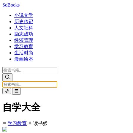
SoBooks
小说文学
历史传记
人文社科
励志成功
经济管理
学习教育
生活时尚
漫画绘本
🌙
☰
自学大全
学习教育
读书猴