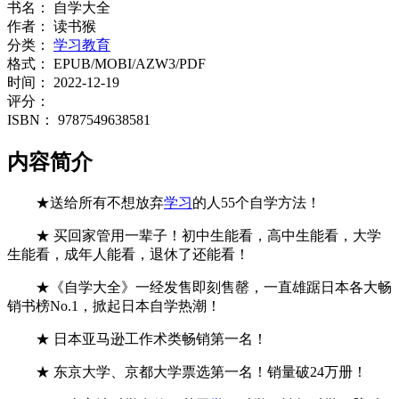
书名：
自学大全
作者：
读书猴
分类：
学习教育
格式：
EPUB/MOBI/AZW3/PDF
时间：
2022-12-19
评分：
ISBN：
9787549638581
内容简介
★送给所有不想放弃
学习
的人55个自学方法！
★ 买回家管用一辈子！初中生能看，高中生能看，大学
生能看，成年人能看，退休了还能看！
★《自学大全》一经发售即刻售罄，一直雄踞日本各大畅
销书榜No.1，掀起日本自学热潮！
★ 日本亚马逊工作术类畅销第一名！
★ 东京大学、京都大学票选第一名！销量破24万册！