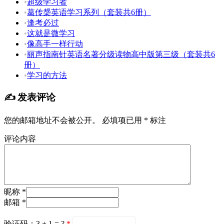
•
超级学习者
•
葛传椝英语学习系列（套装共6册）
•
逢考必过
•
这就是微学习
•
像高手一样行动
•
丽声指南针英语名著分级读物高中版第三级（套装共6
册）
•
学习的方法
✍️ 发表评论
您的邮箱地址不会被公开。
必填项已用
*
标注
评论内容
昵称 *
邮箱 *
验证码：3 + 1 = ?
*