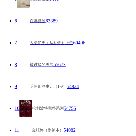
6
63389
百年孤独
7
60496
人类简史：从动物到上帝
8
55673
被讨厌的勇气
9
54824
明朝那些事儿（1-9）
10
54756
哈利波特完整系列
11
54082
金瓶梅（崇祯本）