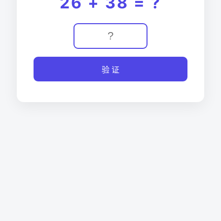
26 + 38 = ?
验 证