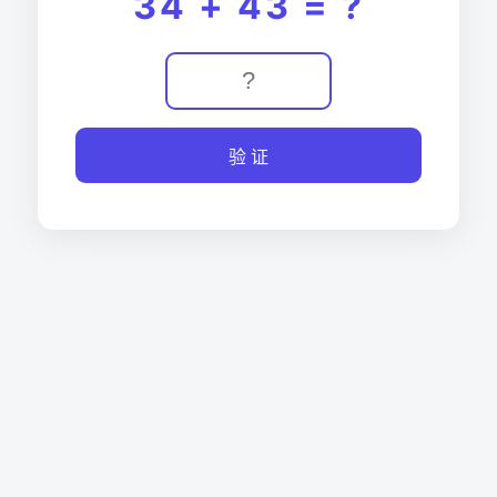
34 + 43 = ?
验 证