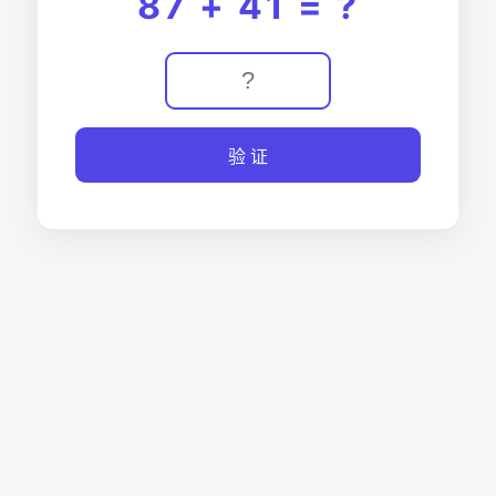
87 + 41 = ?
验 证