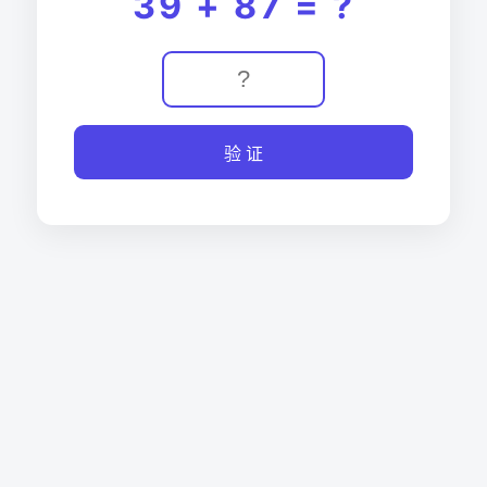
39 + 87 = ?
验 证