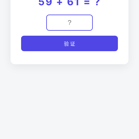
59 + 61 = ?
验 证