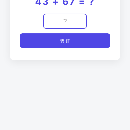
43 + 67 = ?
验 证