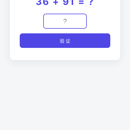
36 + 91 = ?
验 证