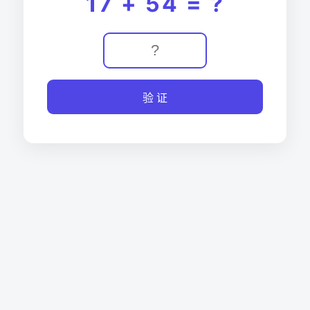
17 + 54 = ?
验 证