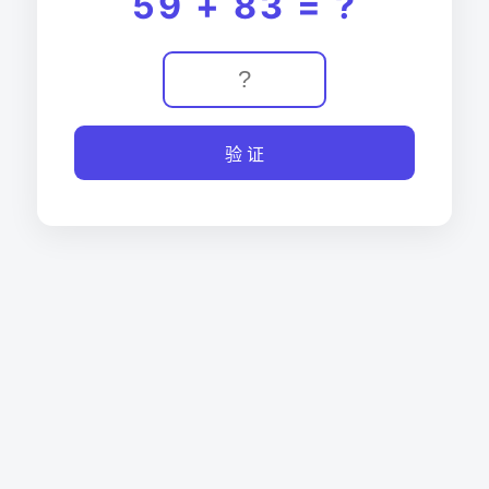
59 + 83 = ?
验 证