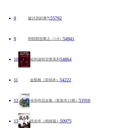
8
55792
被讨厌的勇气
9
54941
明朝那些事儿（1-9）
10
54864
哈利波特完整系列
11
54222
金瓶梅（崇祯本）
12
51916
余华作品全集（套装共13册）
13
50975
庆余年（精校版）