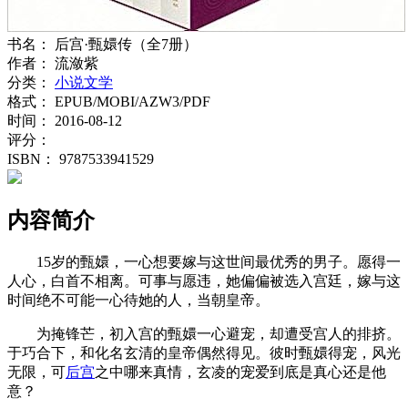
书名：
后宫·甄嬛传（全7册）
作者：
流潋紫
分类：
小说文学
格式：
EPUB/MOBI/AZW3/PDF
时间：
2016-08-12
评分：
ISBN：
9787533941529
内容简介
15岁的甄嬛，一心想要嫁与这世间最优秀的男子。愿得一
人心，白首不相离。可事与愿违，她偏偏被选入宫廷，嫁与这
时间绝不可能一心待她的人，当朝皇帝。
为掩锋芒，初入宫的甄嬛一心避宠，却遭受宫人的排挤。
于巧合下，和化名玄清的皇帝偶然得见。彼时甄嬛得宠，风光
无限，可
后宫
之中哪来真情，玄凌的宠爱到底是真心还是他
意？