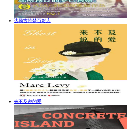
达勒古特梦百货店
来不及说的爱