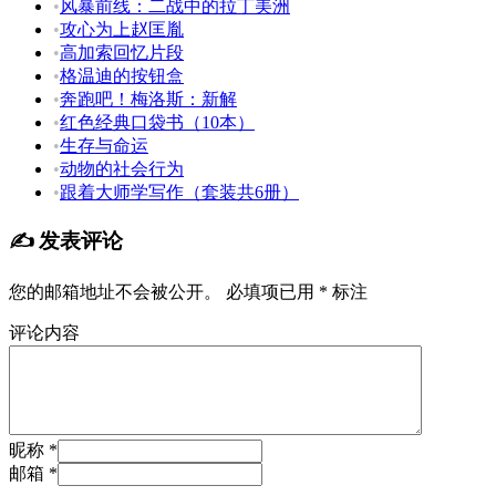
•
风暴前线：二战中的拉丁美洲
•
攻心为上赵匡胤
•
高加索回忆片段
•
格温迪的按钮盒
•
奔跑吧！梅洛斯：新解
•
红色经典口袋书（10本）
•
生存与命运
•
动物的社会行为
•
跟着大师学写作（套装共6册）
✍️ 发表评论
您的邮箱地址不会被公开。
必填项已用
*
标注
评论内容
昵称 *
邮箱 *