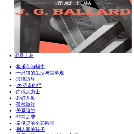
混凝土岛
•
极乐鸟与蜗牛
•
一只猫的生活与哲学观
•
玻璃边界
•
达·芬奇的猫
•
白俄大力士
•
彩虹几度
•
孤筏重洋
•
关系陷阱
•
非常之罪
•
奉俊昊的全部瞬间
•
别人家的孩子