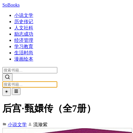
SoBooks
小说文学
历史传记
人文社科
励志成功
经济管理
学习教育
生活时尚
漫画绘本
☀️
☰
后宫·甄嬛传（全7册）
小说文学
流潋紫