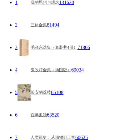
1
131620
我的思想与观念
2
81494
三体全集
3
71866
毛泽东选集（套装共4册）
4
69034
鬼吹灯全集（插图版）
5
65108
长安的荔枝
6
63520
百年孤独
7
60625
人类简史：从动物到上帝