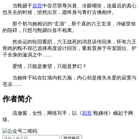
当甄嬛于
后宫
中尝尽荣辱兴衰、冷眼嘲笑，连最后的真心
也失去的时候，愤然出宫，愿终身与青灯古佛相伴。
那个初与她相识的“玄清”，那个真的六王玄清，冲破世俗
的阻碍，只想与甄嬛白首不相离。
然命运的轮回重蹈，六王战死的消息误传回来，怀有六王
骨肉的甄不得已选择再度设计回宫，重新置身于夺宠固位、护
子全身的漩涡之中……
爱情，只能是奢望，只能是梦幻？
当她终于站在红墙内权力巅，内心却是痛失永爱的寂寞与
苍凉……
作者简介
流潋紫，女性，网络写手，以《
后宫
·甄嫘传》崛起于网
络。
提交验证