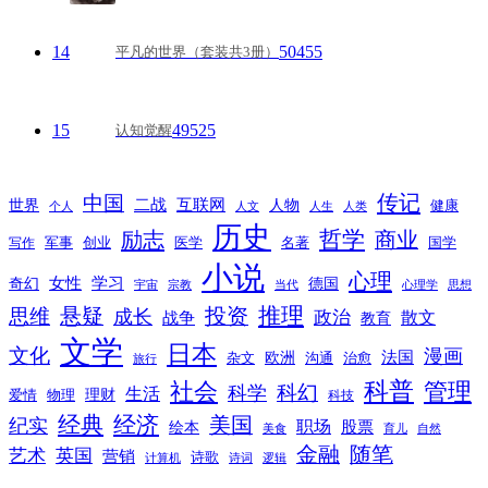
14
50455
平凡的世界（套装共3册）
15
49525
认知觉醒
传记
中国
互联网
世界
二战
人物
健康
个人
人文
人生
人类
历史
励志
哲学
商业
创业
医学
写作
军事
名著
国学
小说
心理
女性
奇幻
学习
德国
宇宙
宗教
当代
心理学
思想
推理
悬疑
投资
思维
成长
政治
散文
战争
教育
文学
日本
文化
漫画
法国
欧洲
沟通
治愈
杂文
旅行
科普
社会
管理
科幻
科学
生活
理财
爱情
物理
科技
经典
经济
美国
纪实
职场
绘本
股票
美食
育儿
自然
随笔
金融
艺术
英国
营销
诗歌
计算机
诗词
逻辑