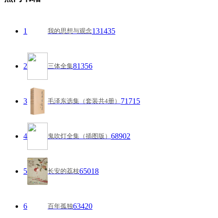
1
131435
我的思想与观念
2
81356
三体全集
3
71715
毛泽东选集（套装共4册）
4
68902
鬼吹灯全集（插图版）
5
65018
长安的荔枝
6
63420
百年孤独