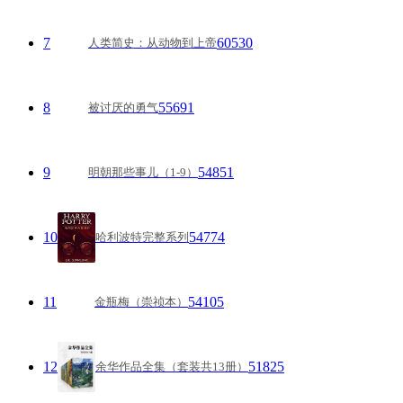
7
60530
人类简史：从动物到上帝
8
55691
被讨厌的勇气
9
54851
明朝那些事儿（1-9）
10
54774
哈利波特完整系列
11
54105
金瓶梅（崇祯本）
12
51825
余华作品全集（套装共13册）