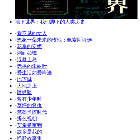
地下世界：我们脚下的人类历史
•
看不见的女人
•
想象一朵未来的玫瑰：佩索阿诗选
•
花季的安妮
•
湖面如镜
•
混凝土岛
•
赤裸的朱丽叶
•
爱生活如爱啤酒
•
地下城
•
大地之上
•
暗经验
•
曾有少年时
•
草坪的复仇
•
笔墨当随时代
•
辨色视朝
•
艾希曼审判
•
故乡是我的
•
怪诞故事集