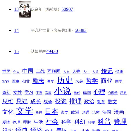
13
50907
庆余年（精校版）
14
50383
平凡的世界（套装共3册）
15
49430
认知觉醒
传记
中国
互联网
世界
二战
人物
健康
个人
人文
人生
人类
历史
励志
哲学
商业
创业
医学
写作
军事
名著
国学
小说
心理
女性
奇幻
学习
德国
宇宙
宗教
当代
心理学
思想
推理
悬疑
投资
思维
成长
政治
散文
战争
教育
文学
日本
文化
漫画
法国
欧洲
沟通
治愈
杂文
旅行
科普
社会
管理
科幻
科学
生活
理财
爱情
物理
科技
经典
经济
美国
纪实
职场
绘本
股票