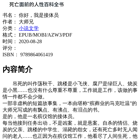
书名：
你好，我是接体员
作者：
大师兄
分类：
小说文学
格式：
EPUB/MOBI/AZW3/PDF
时间：
2020-08-28
评分：
ISBN：
9789864061419
内容简介
吊死的叫作荡秋千、跳楼是小飞侠、腐尸是绿巨人、烧炭
是小黑……也没有什么尊重不尊重，工作就是工作，该做的事
情一件都不会少做。
一部非虚构的短篇故事集，一本由堪称“殡葬业的马克吐温”的
大师兄写成的有飘点、有沸点、有泪点的书。
是的，他是一名殡仪馆的接体员。
每当他接到任务出动，不是凶案，就是悬案。自杀的情侣、烧
炭的父亲、跳楼的中学生、溺毙的怨女，还有死亡多时无人闻
问的老人……也正因为在殡仪馆工作，他看尽了人间生死，他