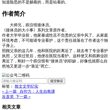
知道险恶的不是躺着的，而是站着的。
作者简介
大师兄，殡仪馆接体员。
《接体员的大小事》系列文章原作者。
作者大学毕业前，他家暴成性且不负责的父亲中风了。从家庭
环境考虑，不可能请专业看护，这个责任就落在了作者这个独
子身上。
照顾父亲的这几年，他和医院的距离近了，就去考了专业看护
执照，父亲过世后，他便在医院当看护。这样便又和殡葬业距
离近了，刚好一个殡仪馆有“接体员”的职缺，好像也就那么自
然地又更进一步“靠近”死亡。
提交验证
标签：
散文
文学
纪实
« 上一篇 自控力：人生自救课
反直觉 下一篇 »
相关文章