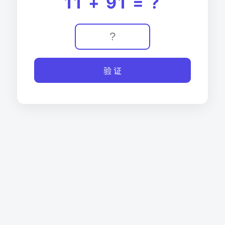
11 + 91 = ?
验 证