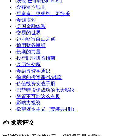
•
沃伦·巴菲特的CEO们
•
金钱永不眠Ⅱ
•
更富有、更睿智、更快乐
•
金钱博弈
•
美国金融体系
•
交易的世界
•
迈向财富自由之路
•
通用财务思维
•
长期的力量
•
投行职业进阶指南
•
亲历纽交所
•
金融投资学通识
•
徐远的投资课·实战篇
•
价值投资实战手册
•
巴菲特投资成功的七大秘诀
•
资管不可能这么有趣
•
影响力投资
•
欲望资本主义（套装共4册）
✍️ 发表评论