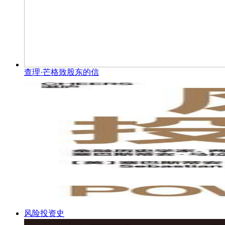
查理·芒格致股东的信
风险投资史