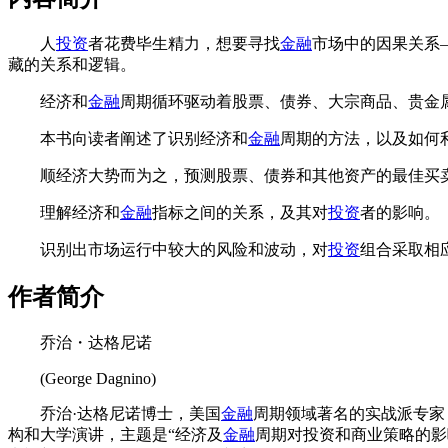
人
投资
者花费毕生精力，想要寻找
金融
市场中的因果关系
藏的关系和逻辑。
经济和
金融
周期循环驱动着股票、债券、大宗商品、贵金
本书向读者阐述了识别经济和
金融
周期的方法，以及如何
顺经济大势而为之，预测股票、债券和其他资产的最佳买
理解经济和
金融
指标之间的关系，及其对
投资
者的影响。
识别出市场运行中较大的风险和波动，对
投资
组合采取相
作者简介
乔治・达格尼诺
(George Dagnino)
乔治·达格尼诺博士，美国
金融
周期领域著名的实战派专家
构和大学演讲，主题是“经济及
金融
周期对投资和商业策略的影