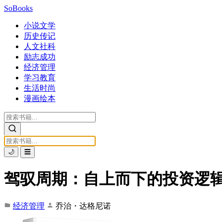
SoBooks
小说文学
历史传记
人文社科
励志成功
经济管理
学习教育
生活时尚
漫画绘本
🌙
☰
驾驭周期：自上而下的投资逻
经济管理
乔治・达格尼诺