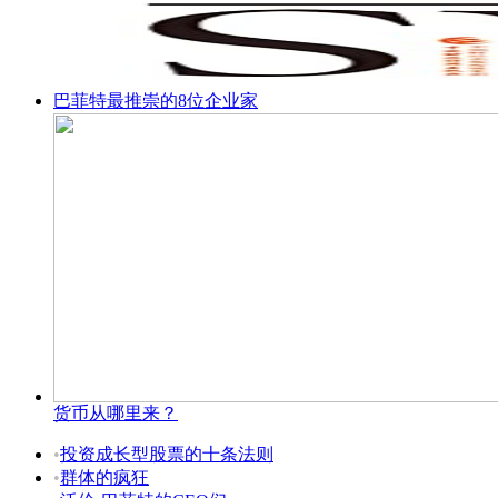
巴菲特最推崇的8位企业家
货币从哪里来？
•
投资成长型股票的十条法则
•
群体的疯狂