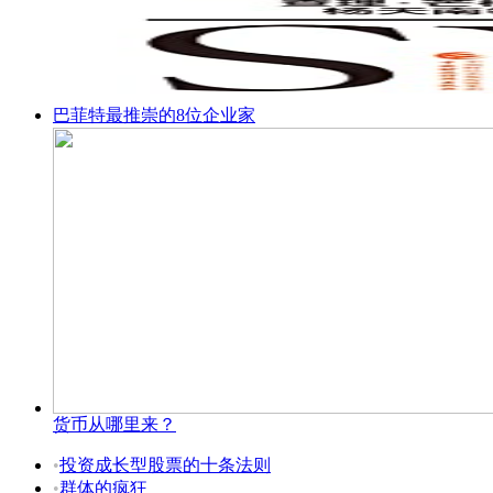
巴菲特最推崇的8位企业家
货币从哪里来？
•
投资成长型股票的十条法则
•
群体的疯狂