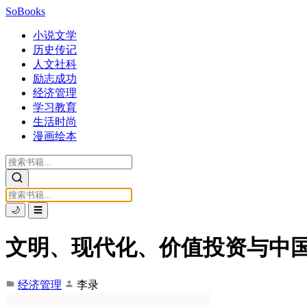
SoBooks
小说文学
历史传记
人文社科
励志成功
经济管理
学习教育
生活时尚
漫画绘本
🌙
☰
文明、现代化、价值投资与中
经济管理
李录