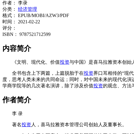
作者：
李录
分类：
经济管理
格式：
EPUB/MOBI/AZW3/PDF
时间：
2021-02-22
评分：
ISBN：
9787521712599
内容简介
《文明、现代化、价值
投资
与中国》是喜马拉雅资本创始
全书包含上下两篇，上篇脱胎于在
投资
界口耳相传的“现代
度，思考人类未来的共同命运；同时，对中国未来的现代化演
学商学院等的几次著名演讲，除了涉及价值
投资
的观念、方法
作者简介
李 录
著名
投资
人，喜马拉雅资本管理公司创始人及董事长。