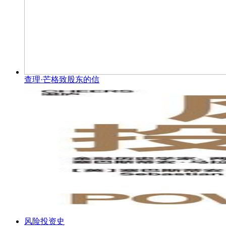
查理·芒格致股东的信
风险投资史