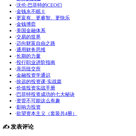
•
沃伦·巴菲特的CEO们
•
金钱永不眠Ⅱ
•
更富有、更睿智、更快乐
•
金钱博弈
•
美国金融体系
•
交易的世界
•
迈向财富自由之路
•
通用财务思维
•
长期的力量
•
投行职业进阶指南
•
亲历纽交所
•
金融投资学通识
•
徐远的投资课·实战篇
•
价值投资实战手册
•
巴菲特投资成功的七大秘诀
•
资管不可能这么有趣
•
影响力投资
•
欲望资本主义（套装共4册）
✍️ 发表评论