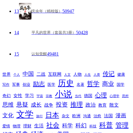
13
50947
庆余年（精校版）
14
50428
平凡的世界（套装共3册）
15
49481
认知觉醒
传记
中国
互联网
世界
二战
人物
健康
个人
人文
人生
人类
历史
励志
哲学
商业
创业
医学
写作
军事
名著
国学
小说
心理
女性
奇幻
学习
德国
宇宙
宗教
当代
心理学
思想
推理
悬疑
投资
思维
成长
政治
散文
战争
教育
文学
日本
文化
漫画
法国
欧洲
沟通
治愈
杂文
旅行
科普
社会
管理
科幻
科学
生活
理财
爱情
物理
科技