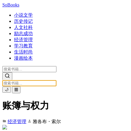
SoBooks
小说文学
历史传记
人文社科
励志成功
经济管理
学习教育
生活时尚
漫画绘本
🌙
☰
账簿与权力
经济管理
雅各布・索尔