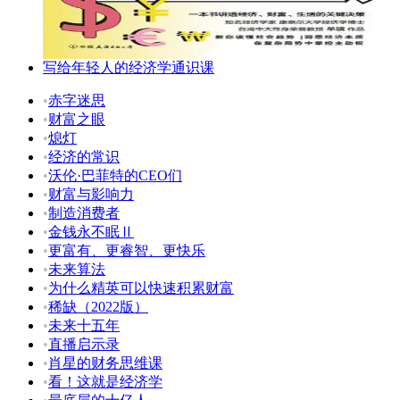
写给年轻人的经济学通识课
•
赤字迷思
•
财富之眼
•
熄灯
•
经济的常识
•
沃伦·巴菲特的CEO们
•
财富与影响力
•
制造消费者
•
金钱永不眠Ⅱ
•
更富有、更睿智、更快乐
•
未来算法
•
为什么精英可以快速积累财富
•
稀缺（2022版）
•
未来十五年
•
直播启示录
•
肖星的财务思维课
•
看！这就是经济学