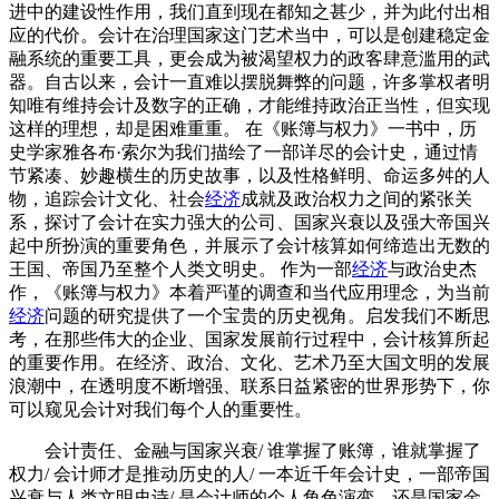
进中的建设性作用，我们直到现在都知之甚少，并为此付出相
应的代价。会计在治理国家这门艺术当中，可以是创建稳定金
融系统的重要工具，更会成为被渴望权力的政客肆意滥用的武
器。自古以来，会计一直难以摆脱舞弊的问题，许多掌权者明
知唯有维持会计及数字的正确，才能维持政治正当性，但实现
这样的理想，却是困难重重。 在《账簿与权力》一书中，历
史学家雅各布·索尔为我们描绘了一部详尽的会计史，通过情
节紧凑、妙趣横生的历史故事，以及性格鲜明、命运多舛的人
物，追踪会计文化、社会
经济
成就及政治权力之间的紧张关
系，探讨了会计在实力强大的公司、国家兴衰以及强大帝国兴
起中所扮演的重要角色，并展示了会计核算如何缔造出无数的
王国、帝国乃至整个人类文明史。 作为一部
经济
与政治史杰
作，《账簿与权力》本着严谨的调查和当代应用理念，为当前
经济
问题的研究提供了一个宝贵的历史视角。启发我们不断思
考，在那些伟大的企业、国家发展前行过程中，会计核算所起
的重要作用。在经济、政治、文化、艺术乃至大国文明的发展
浪潮中，在透明度不断增强、联系日益紧密的世界形势下，你
可以窥见会计对我们每个人的重要性。
会计责任、金融与国家兴衰/ 谁掌握了账簿，谁就掌握了
权力/ 会计师才是推动历史的人/ 一本近千年会计史，一部帝国
兴衰与人类文明史诗/ 是会计师的个人角色演变，还是国家金