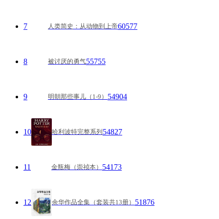
7
60577
人类简史：从动物到上帝
8
55755
被讨厌的勇气
9
54904
明朝那些事儿（1-9）
10
54827
哈利波特完整系列
11
54173
金瓶梅（崇祯本）
12
51876
余华作品全集（套装共13册）