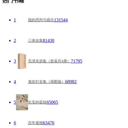
热门书籍
1
131544
我的思想与观念
2
81430
三体全集
3
71795
毛泽东选集（套装共4册）
4
68982
鬼吹灯全集（插图版）
5
65065
长安的荔枝
6
63476
百年孤独