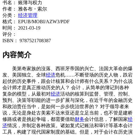
书名：
账簿与权力
作者：
雅各布・索尔
分类：
经济管理
格式：
EPUB/MOBI/AZW3/PDF
时间：
2021-03-19
评分：
ISBN：
9787521708387
内容简介
美第奇家族的沒落、西班牙帝国的兴亡、法国大革命的爆
发、美国独立、全球
经济
危机……不断登场的历史人物，跌宕
起伏的历史事件，跟会计核算和会计师有什么关系？为什么说
会计师才是真正推动历史的人？ 会计，从简单的簿记到各种
复杂的模型，从最初对
经济
活动的核算到监督、管理、控制、
预判、决策等职能的进一步扩展与深化，在近千年的金融历史
和政治责任当中，是如何一步步统治世界的？ 对于领导者来
说，无论是身处古美索不达米亚还是立足当前，也不管是建桥
修路或者是挑起争端，都需要借助
财务
会计信息，了解国家
经
济
情况，并制定各种政策。诸如复式记账法和审计等基本会计
工具，构建了现代国家制度的基础。但是，对于会计在历史演