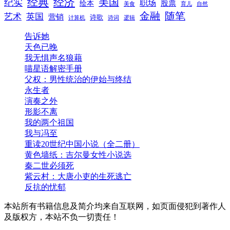
经典
经济
美国
纪实
职场
绘本
股票
美食
育儿
自然
随笔
金融
艺术
英国
营销
诗歌
计算机
诗词
逻辑
告诉她
天色已晚
我无惧声名狼藉
喵星语解密手册
父权：男性统治的伊始与终结
永生者
演奏之外
形影不离
我的两个祖国
我与冯至
重读20世纪中国小说（全二册）
黄色墙纸：吉尔曼女性小说选
秦二世必须死
紫云村：大唐小吏的生死逃亡
反抗的忧郁
本站所有书籍信息及简介均来自互联网，如页面侵犯到著作人
及版权方，本站不负一切责任！