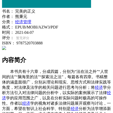
书名：
完美的正义
作者：
熊秉元
分类：
经济管理
格式：
EPUB/MOBI/AZW3/PDF
时间：
2021-04-07
评分：
暂无评分
ISBN：
9787520703888
内容简介
本书共有十六章，分成四篇，分别为“法在法之外”“人世
间的法”“脑海里的法”“探索法之法”，每篇各有四章。书稿整
体的涵盖面很广，分别从理论和现实、思维方式和法律实践等
角度，对法律及法学的相关问题进行思考与分析；将
经济
学分
析方法引入对法律问题的分析中，以实际的案例展示了法律
经
济
学的应用范围之广，以及在分析实际问题时极高的可操作
性。作者以
经济
学的视角对诸多法律问题展开观察与讨论，一
方面，希望在智识上社会科学、特别是
经济
分析为法学增添新