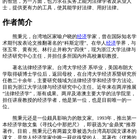
的智慧，另一方面，也力求在实务上能为法律学者及从业人
士，提供更有力的工具，使其能学好法律、用好法律。
作者简介
熊秉元，台湾地区家喻户晓的
经济
学家，曾在国际知名学
术期刊发表论文推翻著名的“科斯定理”。在华人
经济
学界，与
张五常、黄有光、林行止并称为“四侠”，现为浙江大学法律与
经济研究中心主任，并担任多所国内外高校兼职教授。
著名法律经济学家。台湾大学经济 系毕业，美国布朗大
学取得硕博士学位后，返回母校，在台湾大学经济系暨研究所
任教二十余年，主要研究领域为法律经济学和经济学方法论。
目前为浙江大学法律与经济研究中心主任。近年来在两岸推展
“法律经济学”，渐有成果。两岸及港澳主要大学的法学院里，
担任讲座教授的经济学者，他是第一位，也是目前唯一的一
位。
熊秉元还是一位颇具影响力的散文家。1993年，推出第一
本经济学散文集《寻找心中那把尺》，即获选为“金鼎奖”推荐
著作。目前，熊秉元已有两篇文章被选为台湾高职国文课本的
课文，是华人经济学家中唯一获此殊荣的人。其著作《优雅的