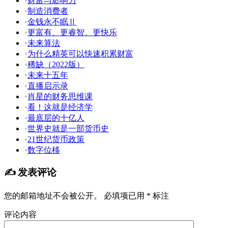
•
财富与影响力
•
制造消费者
•
金钱永不眠Ⅱ
•
更富有、更睿智、更快乐
•
未来算法
•
为什么精英可以快速积累财富
•
稀缺（2022版）
•
未来十五年
•
直播启示录
•
肖星的财务思维课
•
看！这就是经济学
•
最底层的十亿人
•
世界史就是一部货币史
•
21世纪货币政策
•
数字位移
✍️ 发表评论
您的邮箱地址不会被公开。
必填项已用
*
标注
评论内容