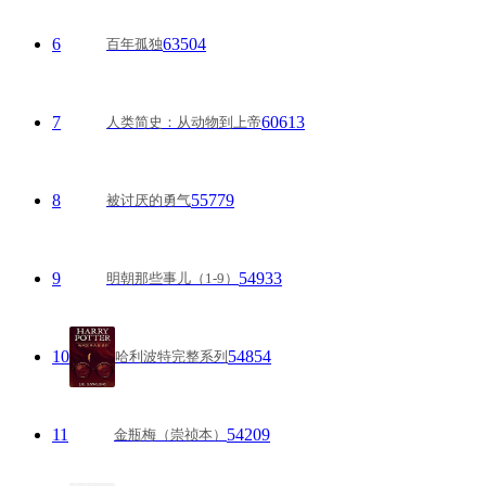
6
63504
百年孤独
7
60613
人类简史：从动物到上帝
8
55779
被讨厌的勇气
9
54933
明朝那些事儿（1-9）
10
54854
哈利波特完整系列
11
54209
金瓶梅（崇祯本）