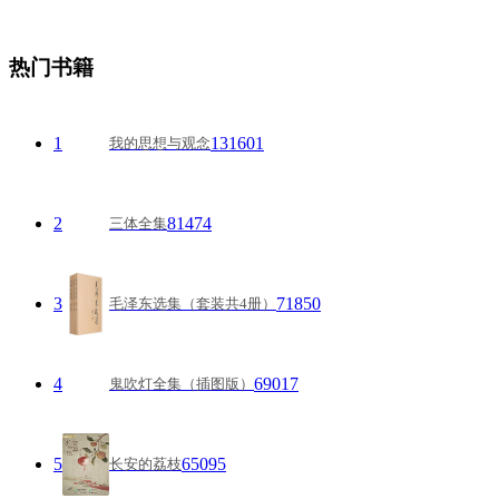
热门书籍
1
131601
我的思想与观念
2
81474
三体全集
3
71850
毛泽东选集（套装共4册）
4
69017
鬼吹灯全集（插图版）
5
65095
长安的荔枝