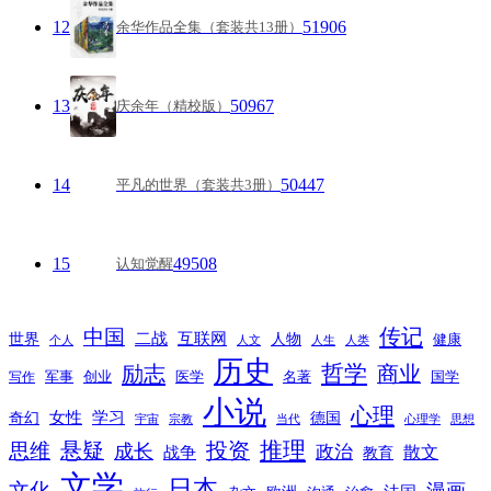
12
51906
余华作品全集（套装共13册）
13
50967
庆余年（精校版）
14
50447
平凡的世界（套装共3册）
15
49508
认知觉醒
传记
中国
互联网
世界
二战
人物
健康
个人
人文
人生
人类
历史
励志
哲学
商业
创业
医学
写作
军事
名著
国学
小说
心理
女性
奇幻
学习
德国
宇宙
宗教
当代
心理学
思想
推理
悬疑
投资
思维
成长
政治
散文
战争
教育
文学
日本
文化
漫画