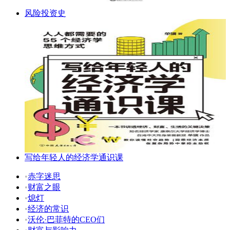
风险投资史
写给年轻人的经济学通识课
•
赤字迷思
•
财富之眼
•
熄灯
•
经济的常识
•
沃伦·巴菲特的CEO们