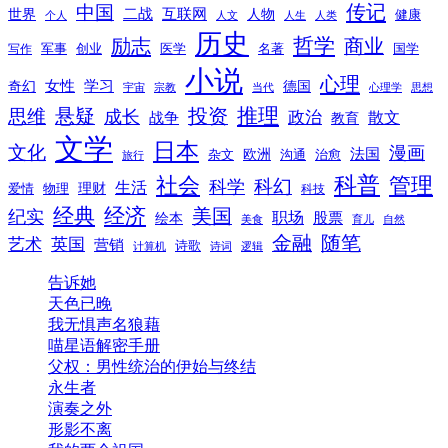
传记
中国
互联网
世界
二战
人物
健康
个人
人文
人生
人类
历史
励志
哲学
商业
创业
医学
写作
军事
名著
国学
小说
心理
女性
奇幻
学习
德国
宇宙
宗教
当代
心理学
思想
推理
悬疑
投资
思维
成长
政治
散文
战争
教育
文学
日本
文化
漫画
法国
欧洲
沟通
治愈
杂文
旅行
科普
社会
管理
科幻
科学
生活
理财
爱情
物理
科技
经典
经济
美国
纪实
职场
绘本
股票
美食
育儿
自然
随笔
金融
艺术
英国
营销
诗歌
计算机
诗词
逻辑
告诉她
天色已晚
我无惧声名狼藉
喵星语解密手册
父权：男性统治的伊始与终结
永生者
演奏之外
形影不离