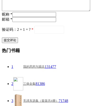
昵称 *
邮箱 *
验证码：2 + 1 = ?
*
热门书籍
1
131477
我的思想与观念
2
81386
三体全集
3
71748
毛泽东选集（套装共4册）