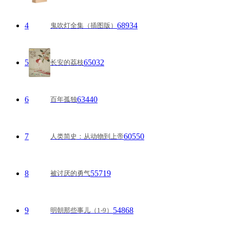
4
68934
鬼吹灯全集（插图版）
5
65032
长安的荔枝
6
63440
百年孤独
7
60550
人类简史：从动物到上帝
8
55719
被讨厌的勇气
9
54868
明朝那些事儿（1-9）