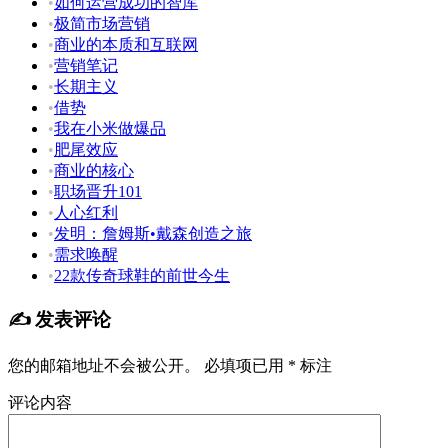
•
如何运营成功的智库
•
极简市场营销
•
商业的本质和互联网
•
营销笔记
•
长期主义
•
借势
•
我在小米做爆品
•
肥尾效应
•
商业的核心
•
职场晋升101
•
人心红利
•
发明：詹姆斯•戴森创造之旅
•
需求唤醒
•
22款传奇球鞋的前世今生
✍️ 发表评论
您的邮箱地址不会被公开。
必填项已用
*
标注
评论内容