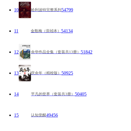
10
54799
哈利波特完整系列
11
54134
金瓶梅（崇祯本）
12
51842
余华作品全集（套装共13册）
13
50925
庆余年（精校版）
14
50405
平凡的世界（套装共3册）
15
49456
认知觉醒