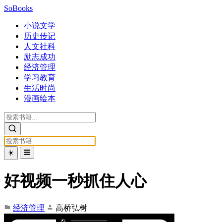
SoBooks
小说文学
历史传记
人文社科
励志成功
经济管理
学习教育
生活时尚
漫画绘本
☀️
☰
好视频一秒抓住人心
经济管理
高桥弘树