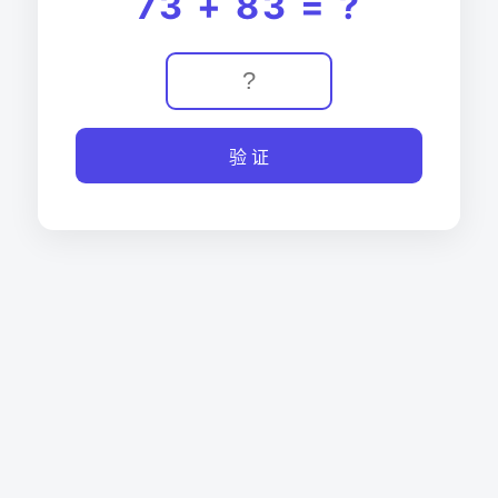
73 + 83 = ?
验 证