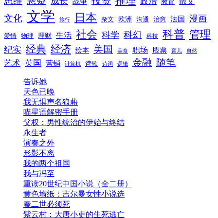
推理
悬疑
投资
思维
成长
政治
散文
战争
教育
文学
日本
文化
漫画
法国
欧洲
沟通
治愈
杂文
旅行
科普
社会
管理
科幻
科学
生活
理财
爱情
物理
科技
经典
经济
美国
纪实
职场
绘本
股票
美食
育儿
自然
随笔
金融
艺术
英国
营销
诗歌
计算机
诗词
逻辑
告诉她
天色已晚
我无惧声名狼藉
喵星语解密手册
父权：男性统治的伊始与终结
永生者
演奏之外
形影不离
我的两个祖国
我与冯至
重读20世纪中国小说（全二册）
黄色墙纸：吉尔曼女性小说选
秦二世必须死
紫云村：大唐小吏的生死逃亡