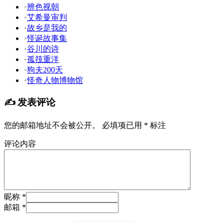
•
辨色视朝
•
艾希曼审判
•
故乡是我的
•
怪诞故事集
•
谷川的诗
•
孤筏重洋
•
狗夫200天
•
怪奇人物博物馆
✍️ 发表评论
您的邮箱地址不会被公开。
必填项已用
*
标注
评论内容
昵称 *
邮箱 *