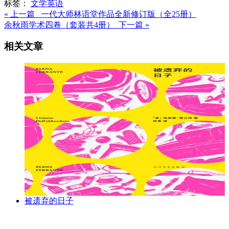
标签：
文学
英语
« 上一篇 一代大师林语堂作品全新修订版（全25册）
余秋雨学术四卷（套装共4册） 下一篇 »
相关文章
被遗弃的日子