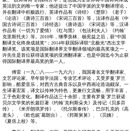
英法韵文的唯一专家；他还提出了中国学派的文学翻译理论，
并在翻译中积极践行。英译作品有《诗经》《楚辞》《老子》
《论语》《唐诗三百首》《宋词三百首》等，法译作品有《中
国古诗词三百首》《诗经选》《唐诗选》《宋词选》等，汉译
作品有《一切为了爱情》《红与黑》《包法利夫人》《约翰`
克里斯托夫》等。2010年，继季羡林、杨宪益之后，获“中国
翻译文化终身成就奖”；2014年获国际译联“北极光”杰出文学
翻译奖。该奖项是国际翻译界文学翻译领域的最高奖项之一，
许先生是首位获得该奖项的亚洲翻译家，也是中国迄今为止获
得国际翻译界最高奖的第一人。
傅雷（一九〇八——一九六六），我国著名文学翻译家、
文艺评论家。早年留学法国，专攻艺术评论，又受罗曼`罗兰
影响，酷爱音乐，对西方古典音乐以及中西画论造诣颇深。一
生译著宏富，译文以传神为特色，更兼行文流畅，用字丰富，
工于色彩变化。翻译作品达三十余部，主要有罗曼`罗兰获诺
贝尔文学奖的长篇巨著《约翰`克利斯朵夫》及传记《贝多芬
传》、《米开朗琪罗传》、《托尔斯泰传》，巴尔扎克的《高
老头》、《欧也妮`葛朗台》、《邦斯舅舅》、《贝姨》、
《夏倍上校》等。