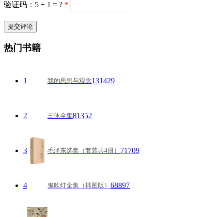
验证码：5 + 1 = ?
*
热门书籍
1
131429
我的思想与观念
2
81352
三体全集
3
71709
毛泽东选集（套装共4册）
4
68897
鬼吹灯全集（插图版）