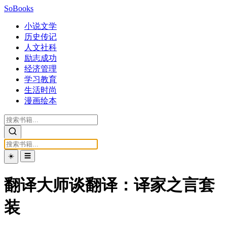
SoBooks
小说文学
历史传记
人文社科
励志成功
经济管理
学习教育
生活时尚
漫画绘本
☀️
☰
翻译大师谈翻译：译家之言套
装