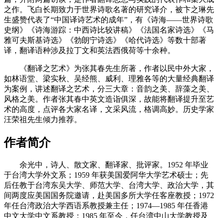
之作。飞白长期致力于世界诗歌名著的研究译介，被卞之琳先
生盛赞代表了“中国译诗艺术的成年”，有《诗海——世界诗歌
史纲》《诗海游踪：中西诗比较讲稿》《法国名家诗选》《马
雅可夫斯基诗选》《勃朗宁诗选》《哈代诗选》等数十部著
译，翻译语种涉及拉丁文和英法西俄荷等十余种。
《翻译之艺术》为张其春先生所著，作者以民中外大家，
如林语堂、梁实秋、吴经熊、威利、理雅各等的大量经典翻译
为案例，讲述翻译之艺术，分三大章：音韵之美、辞藻之美、
风格之美。作者张其春中英文造诣俱深，故能将翻译提升至艺
术的高度，点评各大家名译，文采风流，格调高妙。历史学家
汪荣祖先生倾力推荐。
作者简介
余光中，诗人、散文家、翻译家、批评家。1952 年毕业
于台湾大学外文系；1959 年获美国爱阿华大学艺术硕士；先
后任教于台湾东吴大学、师范大学、台湾大学、政治大学，其
间两度应美国国务院邀请，赴美国多所大学任客座教授；1972
年任台湾政治大学西语系教授兼主任；1974—1985 年任香港
中文大学中文系教授；1985 年至今，任台湾中山大学教授及