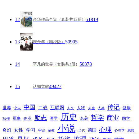
12
51819
余华作品全集（套装共13册）
13
50905
庆余年（精校版）
14
50378
平凡的世界（套装共3册）
15
49427
认知觉醒
传记
中国
互联网
世界
二战
人物
健康
个人
人文
人生
人类
历史
励志
哲学
商业
创业
医学
写作
军事
名著
国学
小说
心理
女性
奇幻
学习
德国
宇宙
宗教
当代
心理学
思想