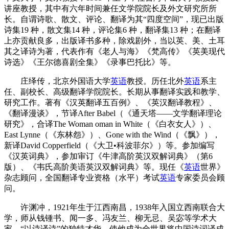
讲座教授，其中有六年时间兼任文学院院长及外文研究所所
长。自谓诗歌、散文、评论、翻译为其“四度空间”，现已出版
诗集19 种，散文集14 种，评论集6 种，翻译集13 种；在翻译
上亦贡献良多，出版译书多种，除戏剧外，当以英、美、土耳
其之译诗为著，代表作有《老人与海》《梵高传》《英美现代
诗选》《王尔德喜剧全集》《录事巴托比》等。
庄绎传，北京外国语大学
英语
教授。历任北外
英语
系主
任、副校长、高级翻译学院院长。长期从事翻译实践和教学、
研究工作。著有《汉英翻译五百例》、《英汉翻译教程》、
《翻译漫谈》，节译After Babel（《通天塔——文学翻译理论
研究》，合译The Woman oman in White（《白衣女人》）、
East Lynne（《东林怨》）、Gone with the Wind（《飘》），
新译David Copperfield（《大卫•科波菲尔》）等。参加编写
《汉英词典》，参加审订《牛津高阶英汉双解词典》（第6
版）、《韦氏高阶美语英汉双解词典》等。现任《
英语
世界》
杂志顾问，全国翻译专业资格（水平）考试
英语
专家委员会顾
问。
许渊冲，1921年生于江西南昌，1938年入国立西南联合大
学，师从钱锺书、闻一多、冯友兰、柳无忌、吴宓等学术大
家。“以诗译诗”的独特才华，使他成为全世界将中国诗词译成