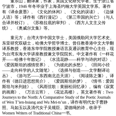
董乐山，翻译家，作家，美国文化研究学者。生于浙江省
宁波市，1946 年冬毕业于上海圣约翰大学英国文学系。著作
有《译余废墨》、《文化的休闲》、《文化的误读》、《边缘
人语》等；译作有《西行漫记》、《第三帝国的兴亡》（与人
合译并校订）、《苏格拉底的审判》、《西方人文主义传
统》、《奥威尔文集》等。
童元方，台湾大学中国文学士，美国俄勒冈大学艺术史、
东亚研究双硕士，哈佛大学哲学博士。曾任教香港中文大学翻
译系教授，香港东华学院教授兼语言及通识教育中心主任，现
为台湾东海大学讲座教授兼文学院院长。中文著作有《一样花
开——哈佛十年散记》、《水流花静——科学与诗的对话》、
《爱因斯坦的感情世界》、《为彼此的乡愁》、《田间小径
——走向科学的人文随笔》、《选择与创造——文学翻译论
丛》、《游与艺——东西南北总天涯》、《阅读陈之藩》。译
作有《德日进思想简介》、《爱因斯坦的梦》、《情书：爱因
斯坦与米列娃》、《风雨弦歌：黄丽松回忆录》。编有《寂寞
的画廊》、《万古云宵》、《花近高楼》。英文著作有：Two
Journeys to the North: A Comparative Study of the Poetic Journals
of Wen T’ien-hsiang and Wu Mei-ts’un，译作有明代女子曹静
照、马如玉以及清代女子吴规臣、梁德绳的诗，收录于
Women Writers of Traditional China一书。