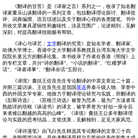
《翻译的甘苦》是《译家之言》系列之一，收录了知名翻
译家董乐山谈翻译的一系列文章，包括翻译理论探讨、翻译批
评、词典编撰、语言综述以及关于翻译心得的各类随笔。书中
所收文章兼具逻辑性和趣味性，涉及范围广，论述精到，见解
深刻，对提高翻译技能极有帮助。
《译心与译艺：
文学
翻译的究竟》是知名学者、翻译家、
哈佛大学博士、香港中文大学翻译系教授及台湾东海大学文学
院院长童元方的翻译论集。本书收录了作者在香港《明报》上
的专栏文章，共分“诗的翻译”、“小说的翻译”、“红楼梦译
话”、“译者译事”、“翻译余话”五部分。
《译境》囊括王佐良先生专论翻译的中英文章近二十篇，
并附三篇访谈。王佐良先生是我国
英语
界泰斗级人物、享誉中
西的外国文学专家。他致力于翻译理论研究与实践，所翻译的
《彭斯诗选》、《苏格兰诗选》被誉为范本，最为广大读者耳
熟能详的培根《谈读书》的译文，被学界誉为“好似一座令后
来者难以翻越的高高的山峰”。《译境》囊括王公多年翻译理
论与实践的思考结晶，文笔优美，见解独到，足见大家风范。
《译诗漫笔》由飞白先生精选其专论翻译的文章三十四
篇，并附两篇访谈，是作者翻译思想与实践的代表作和集大成