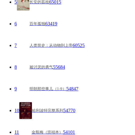
5
65015
长安的荔枝
6
63419
百年孤独
7
60525
人类简史：从动物到上帝
8
55684
被讨厌的勇气
9
54847
明朝那些事儿（1-9）
10
54770
哈利波特完整系列
11
54101
金瓶梅（崇祯本）