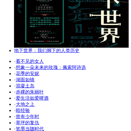
地下世界：我们脚下的人类历史
•
看不见的女人
•
想象一朵未来的玫瑰：佩索阿诗选
•
花季的安妮
•
湖面如镜
•
混凝土岛
•
赤裸的朱丽叶
•
爱生活如爱啤酒
•
大地之上
•
暗经验
•
曾有少年时
•
草坪的复仇
•
笔墨当随时代