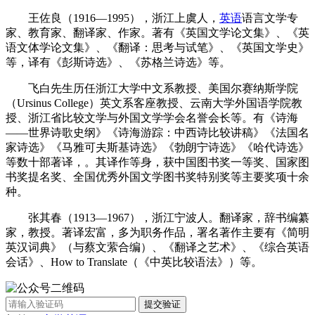
王佐良（1916—1995），浙江上虞人，
英语
语言文学专
家、教育家、翻译家、作家。著有《英国文学论文集》、《英
语文体学论文集》、《翻译：思考与试笔》、《英国文学史》
等，译有《彭斯诗选》、《苏格兰诗选》等。
飞白先生历任浙江大学中文系教授、美国尔赛纳斯学院
（Ursinus College）英文系客座教授、云南大学外国语学院教
授、浙江省比较文学与外国文学学会名誉会长等。有《诗海
——世界诗歌史纲》《诗海游踪：中西诗比较讲稿》《法国名
家诗选》《马雅可夫斯基诗选》《勃朗宁诗选》《哈代诗选》
等数十部著译，。其译作等身，获中国图书奖一等奖、国家图
书奖提名奖、全国优秀外国文学图书奖特别奖等主要奖项十余
种。
张其春（1913—1967），浙江宁波人。翻译家，辞书编纂
家，教授。著译宏富，多为职务作品，署名著作主要有《简明
英汉词典》（与蔡文萦合编）、《翻译之艺术》、《综合英语
会话》、How to Translate（《中英比较语法》）等。
提交验证