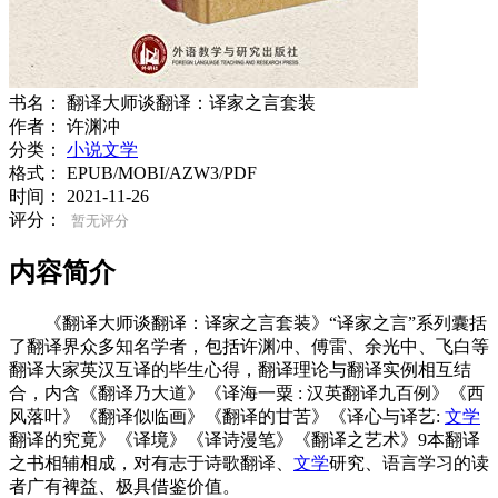
书名：
翻译大师谈翻译：译家之言套装
作者：
许渊冲
分类：
小说文学
格式：
EPUB/MOBI/AZW3/PDF
时间：
2021-11-26
评分：
暂无评分
内容简介
《翻译大师谈翻译：译家之言套装》“译家之言”系列囊括
了翻译界众多知名学者，包括许渊冲、傅雷、余光中、飞白等
翻译大家英汉互译的毕生心得，翻译理论与翻译实例相互结
合，内含《翻译乃大道》《译海一粟 : 汉英翻译九百例》《西
风落叶》《翻译似临画》《翻译的甘苦》《译心与译艺:
文学
翻译的究竟》《译境》《译诗漫笔》《翻译之艺术》9本翻译
之书相辅相成，对有志于诗歌翻译、
文学
研究、语言学习的读
者广有裨益、极具借鉴价值。