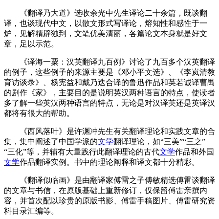
《翻译乃大道》选收余光中先生译论二十余篇，既谈翻
译，也谈现代中文，以散文形式写译论，熔知性和感性于一
炉，见解精辟独到，文笔优美清丽，各篇论文本身就是好文
章，足以示范。
《译海一粟：汉英翻译九百例》讨论了九百多个汉英翻译
的例子，这些例子的来源主要是《邓小平文选》、《李岚清教
育访谈录》、杨宪益和戴乃迭合译的鲁迅作品和英若诚译曹禺
的剧作《家》，主要目的是说明英汉两种语言的特点，使读者
多了解一些英汉两种语言的特点，无论是对汉译英还是英译汉
都将有很大的帮助。
《西风落叶》是许渊冲先生有关翻译理论和实践文章的合
集，集中阐述了中国学派的
文学
翻译理论，如“三美”“三之”
“三化”等，并辅有大量践行此翻译理论的古代
文学
作品和外国
文学
作品翻译实例。书中的理论阐释和译文都十分精彩。
《翻译似临画》是由翻译家傅雷之子傅敏精选傅雷谈翻译
的文章与书信，在原版基础上重新修订，仅保留傅雷亲撰内
容，并首次配以珍贵的原版书影、傅雷手稿图片、傅雷研究资
料目录汇编等。