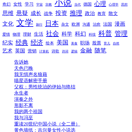
小说
心理
女性
奇幻
学习
德国
宇宙
宗教
当代
心理学
思想
推理
悬疑
投资
思维
成长
政治
散文
战争
教育
文学
日本
文化
漫画
法国
欧洲
沟通
治愈
杂文
旅行
科普
社会
管理
科幻
科学
生活
理财
爱情
物理
科技
经典
经济
美国
纪实
职场
绘本
股票
美食
育儿
自然
随笔
金融
艺术
英国
营销
诗歌
计算机
诗词
逻辑
告诉她
天色已晚
我无惧声名狼藉
喵星语解密手册
父权：男性统治的伊始与终结
永生者
演奏之外
形影不离
我的两个祖国
我与冯至
重读20世纪中国小说（全二册）
黄色墙纸：吉尔曼女性小说选