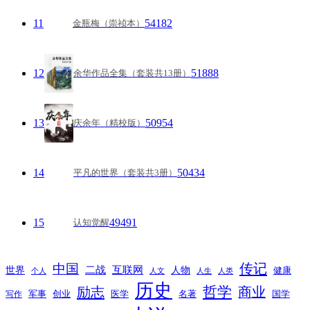
11
54182
金瓶梅（崇祯本）
12
51888
余华作品全集（套装共13册）
13
50954
庆余年（精校版）
14
50434
平凡的世界（套装共3册）
15
49491
认知觉醒
传记
中国
互联网
世界
二战
人物
健康
个人
人文
人生
人类
历史
励志
哲学
商业
创业
医学
写作
军事
名著
国学