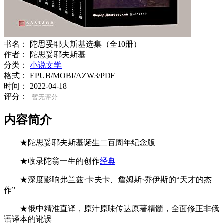
书名：
陀思妥耶夫斯基选集（全10册）
作者：
陀思妥耶夫斯基
分类：
小说文学
格式：
EPUB/MOBI/AZW3/PDF
时间：
2022-04-18
评分：
暂无评分
内容简介
★陀思妥耶夫斯基诞生二百周年纪念版
★收录陀翁一生的创作
经典
★深度影响弗兰兹·卡夫卡、詹姆斯·乔伊斯的“天才的杰
作”
★俄中精准直译，原汁原味传达原著精髓，全面修正非俄
语译本的讹误