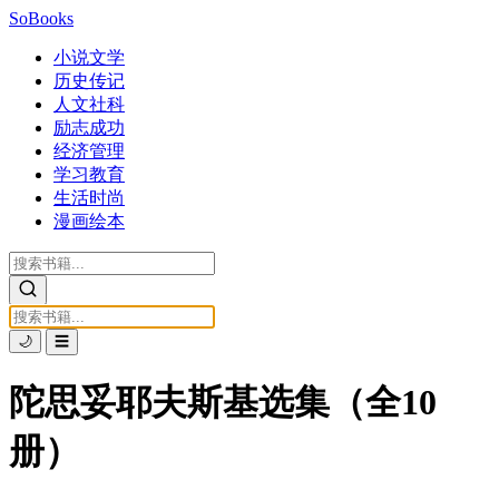
SoBooks
小说文学
历史传记
人文社科
励志成功
经济管理
学习教育
生活时尚
漫画绘本
🌙
☰
陀思妥耶夫斯基选集（全10
册）