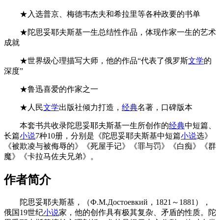
★入选普京、梅德韦杰夫和希拉里等各种政要的书单
★陀思妥耶夫斯基一生总结性作品，体现作家一生的艺术
成就
★世界级心理描写大师，他的作品“代表了俄罗斯
文学
的
深度”
★鲁迅喜爱的作家之一
★人民
文学
出版社倾力打造，
经典
名著，口碑版本
本套书共收录陀思妥耶夫斯基一生所创作的
经典
中短篇、
长篇
小说
7种10册，分别是《陀思妥耶夫斯基中短篇
小说
选》
《被欺凌与被侮辱的》《死屋手记》《罪与罚》《白痴》《群
魔》《卡拉马佐夫兄弟》。
作者简介
陀思妥耶夫斯基，（Ф.М.Достоевкий，1821～1881），
俄国19世纪
小说
家，他的创作具有极其复杂、矛盾的性质。陀