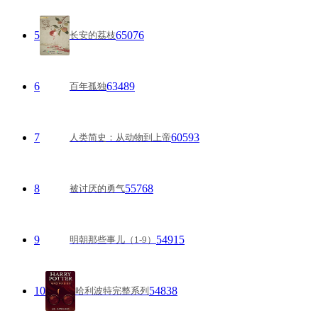
5
65076
长安的荔枝
6
63489
百年孤独
7
60593
人类简史：从动物到上帝
8
55768
被讨厌的勇气
9
54915
明朝那些事儿（1-9）
10
54838
哈利波特完整系列