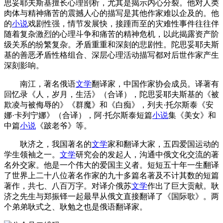
思妥耶夫斯基擅长心理剖析，尤其是揭示内心分裂。他对人类
肉体与精神痛苦的震撼人心的描写是其他作家难以企及的。他
的
小说
戏剧性强，情节发展快，接踵而至的灾难性事件往往伴
随着复杂激烈的心理斗争和痛苦的精神危机，以此揭露资产阶
级关系的纷繁复杂。矛盾重重和深刻的悲剧性。陀思妥耶夫斯
基的善恶矛盾性格组合、深层心理活动描写都对后世作家产生
深刻影响。
南江，著名俄语
文学
翻译家，中国作家协会成员。译著有
回忆录《人，岁月，生活》（合译），陀思妥耶夫斯基的《被
欺凌与被侮辱的》《群魔》和《白痴》，列夫·托尔斯泰《安
娜·卡列宁娜》（合译），阿·托尔斯泰短篇
小说
集《美女》和
中篇
小说
《跛老爷》等。
耿济之，我国著名的
文学
家和翻译大家，五四爱国运动的
学生领袖之一。
文学
研究会的发起人，沟通中俄文化交流的著
名外交家。他是一个伟大的爱国主义者。短短五十年一生翻译
了世界上二十八位著名作家的九十多篇名著及不计其数的短篇
著作，共七、八百万字。对译介俄苏
文学
作出了巨大贡献。耿
济之先生与郑振铎一起最早从俄文直接翻译了《国际歌》。两
个弟弟耿式之、耿勉之也是俄语翻译家。