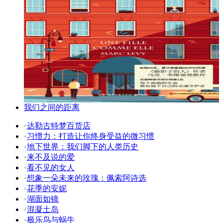
我们之间的距离
•
达勒古特梦百货店
•
习惯力：打造让你终身受益的微习惯
•
地下世界：我们脚下的人类历史
•
来不及说的爱
•
看不见的女人
•
想象一朵未来的玫瑰：佩索阿诗选
•
花季的安妮
•
湖面如镜
•
混凝土岛
•
极乐鸟与蜗牛