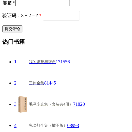
邮箱 *
验证码：8 + 2 = ?
*
热门书籍
1
131556
我的思想与观念
2
81445
三体全集
3
71820
毛泽东选集（套装共4册）
4
68993
鬼吹灯全集（插图版）