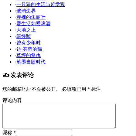
•
一只猫的生活与哲学观
•
玻璃边界
•
赤裸的朱丽叶
•
爱生活如爱啤酒
•
大地之上
•
暗经验
•
曾有少年时
•
达·芬奇的猫
•
草坪的复仇
•
笔墨当随时代
✍️ 发表评论
您的邮箱地址不会被公开。
必填项已用
*
标注
评论内容
昵称 *