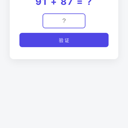
91 + 87 = ?
验 证