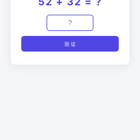
52 + 32 = ?
验 证