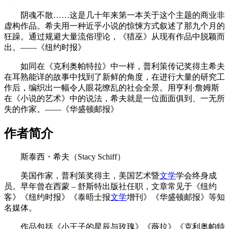
阴魂不散……这是几十年来第一本关于这个主题的商业非
虚构作品。希夫用一种近乎小说的惊悚方式叙述了那九个月的
狂躁。通过规避大量流俗理论，《猎巫》从现有作品中脱颖而
出。——《纽约时报》
如同在《克利奥帕特拉》中一样，普利策传记奖得主希夫
在耳熟能详的故事中找到了新鲜的角度，在进行大量的研究工
作后，编织出一幅令人眼花缭乱的社会全景。用亨利·詹姆斯
在《小说的艺术》中的说法，希夫就是一位面面俱到、一无所
失的作家。——《华盛顿邮报》
作者简介
斯泰西・希夫（Stacy Schiff）
美国作家，普利策奖得主，美国艺术暨
文学
学会终身成
员。早年曾在西蒙 – 舒斯特出版社任职，文章常见于《纽约
客》《纽约时报》《泰晤士报
文学
增刊》《华盛顿邮报》等知
名媒体。
作品包括《小王子的星辰与玫瑰》《薇拉》《克利奥帕特