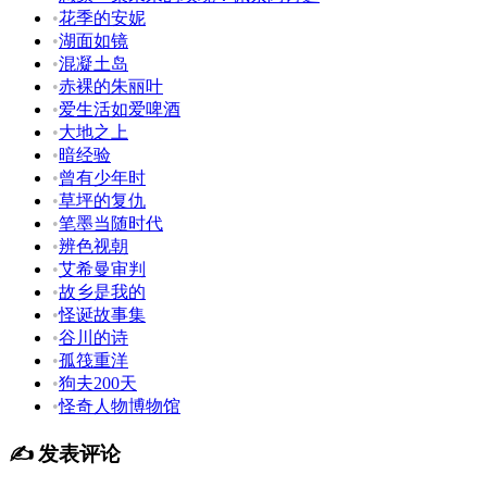
•
花季的安妮
•
湖面如镜
•
混凝土岛
•
赤裸的朱丽叶
•
爱生活如爱啤酒
•
大地之上
•
暗经验
•
曾有少年时
•
草坪的复仇
•
笔墨当随时代
•
辨色视朝
•
艾希曼审判
•
故乡是我的
•
怪诞故事集
•
谷川的诗
•
孤筏重洋
•
狗夫200天
•
怪奇人物博物馆
✍️ 发表评论