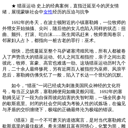
★ 猎巫运动 史上的经典案例，直指迁延至今的厌女情
绪，展现蒙昧社会中
女性
经历的压迫与抗争
1692年的冬天，在波士顿附近的小镇塞勒姆，一位牧师的
外甥女开始抽搐、尖叫，随后他的女儿也陷入同样的状态：扭
曲、颤抖、打滚、吐白沫……医生闻讯赶来，牧师查阅卷宗，
邻家妇人占卜，都指向一桩古老的罪行：巫术。
很快，恐慌蔓延至整个马萨诸塞湾殖民地，所有人都被卷
入了声势浩大的猎巫运动。邻人之间互相指控，亲子之间出卖
彼此，牧师、富豪、高官也难逃一劫。这场猎巫运动历时九个
月，二十余人最终惨死，另有近两百人被指控为巫师。风浪平
息后，塞勒姆仿佛失忆了一般，陷入了长达一个世纪的沉默。
如今，“猎巫”一词已经成为刺激美国民众神经的文化符
号，每当正义缺席，塞勒姆便宛如幽灵般闪现。 1692年的塞
勒姆见证了一段为自保而彼此陷害的失智时期，一场全民参与
的歇斯底里。封闭的社会空间成为考验人性的试炼场，在偏见
与矛盾的交织缠绕下，极端的正确最终沦为极端的错误。
《猎巫》是一个不可磨灭的道德寓言，是对当代塞勒姆式
歇斯底里的最佳叙述。希夫清醒且富有同情心，化繁为简，雕