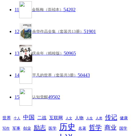
11
54202
金瓶梅（崇祯本）
12
51901
余华作品全集（套装共13册）
13
50965
庆余年（精校版）
14
50443
平凡的世界（套装共3册）
15
49502
认知觉醒
传记
中国
互联网
世界
二战
人物
健康
个人
人文
人生
人类
历史
励志
哲学
商业
创业
医学
写作
军事
名著
国学