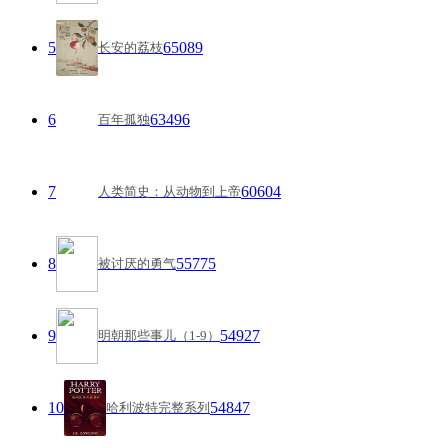
5
65089
长安的荔枝
6
63496
百年孤独
7
60604
人类简史：从动物到上帝
8
55775
被讨厌的勇气
9
54927
明朝那些事儿（1-9）
10
54847
哈利波特完整系列