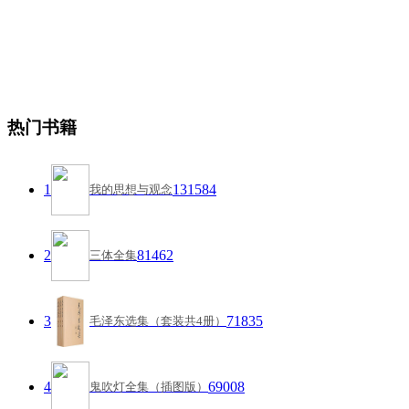
热门书籍
1
131584
我的思想与观念
2
81462
三体全集
3
71835
毛泽东选集（套装共4册）
4
69008
鬼吹灯全集（插图版）