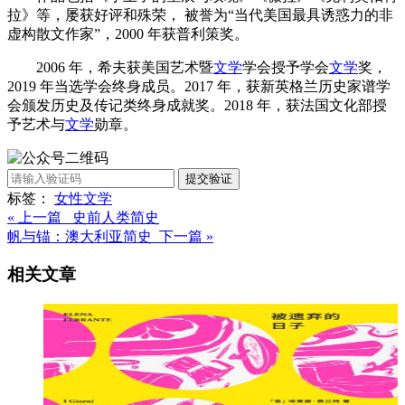
拉》等，屡获好评和殊荣， 被誉为“当代美国最具诱惑力的非
虚构散文作家”，2000 年获普利策奖。
2006 年，希夫获美国艺术暨
文学
学会授予学会
文学
奖，
2019 年当选学会终身成员。2017 年，获新英格兰历史家谱学
会颁发历史及传记类终身成就奖。2018 年，获法国文化部授
予艺术与
文学
勋章。
提交验证
标签：
女性
文学
« 上一篇 史前人类简史
帆与锚：澳大利亚简史 下一篇 »
相关文章