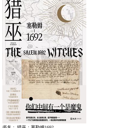
书名：
猎巫：塞勒姆1692