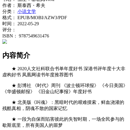
作者：
斯泰西・希夫
分类：
小说文学
格式：
EPUB/MOBI/AZW3/PDF
时间：
2022-05-29
评分：
ISBN：
9787549631476
内容简介
★ 2020人文社科联合书单年度好书 深港书评年度十大非
虚构好书 凤凰网读书年度推荐图书
★ 彭博社 《时代》周刊 《波士顿环球报》 《今日美国》
《华盛顿邮报》 《旧金山纪事报》年度好书
★ 北美版《叫魂》：黑暗时代的艰难摸索，鲜血浇灌的
残酷真相，阴魂不散的国家记忆
★ 一段为自保而陷害彼此的失智时期，一场全民参与的
歇斯底里，所有美国人的噩梦