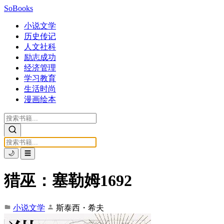
SoBooks
小说文学
历史传记
人文社科
励志成功
经济管理
学习教育
生活时尚
漫画绘本
🌙
☰
猎巫：塞勒姆1692
小说文学
斯泰西・希夫