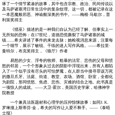
琢了一个情节紧凑的故事，其中包含宗教、政治、民间传说以
及马萨诸塞湾日常生活中的复杂纹理。这一切，都被记录在这
一本恶魔般邪恶、神谕般深奥的书中。——梅根·马歇尔，普
利策奖得主
《猎巫》描述的是一种我们自认为已经了解、但事实上一
无所知的恐怖：在17世纪，道德恐慌撕裂了马萨诸塞的城
镇……希夫讲述了事件的来龙去脉；她检视消息来源，注重每
一个细节，展示了敏锐、干练的迷人写作风格。——希拉里·
曼特尔，布克奖得主，《狼厅》作者
易怒的少女、浮夸的牧师、粗暴的法官、悲伤的父母和愤
怒的邻居，一个个形象从过去的阴影中浮现出来，所有人都陷
入了一个似乎没有尽头的可怕梦魇，在人群当中搜寻罪该万死
的撒旦爪牙。法庭、街道、教堂、农场、酒馆、卧室，全都化
为剧院，形同愤怒、焦虑、悲伤、灾难的结合之地。此书真是
一项惊人的成就。——大卫·霍尔，美国历史学家，哈佛神学
院教授
一个兼具法医题材和心理学的压抑惊悚故事：如同J. K.
罗琳撞上斯蒂芬·金，希夫的写作让人爱不释手。——《泰晤
士报》