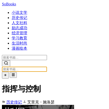
SoBooks
小说文学
历史传记
人文社科
励志成功
经济管理
学习教育
生活时尚
漫画绘本
☀️
☰
指挥与控制
历史传记
艾里克・施洛瑟