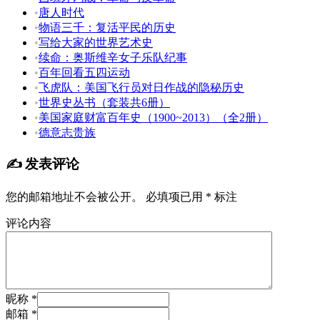
•
唐人时代
•
物语三千：复活平民的历史
•
写给大家的世界艺术史
•
续命：奥斯维辛女子乐队纪事
•
百年回看五四运动
•
飞虎队：美国飞行员对日作战的隐秘历史
•
世界史丛书（套装共6册）
•
美国家庭财富百年史（1900~2013）（全2册）
•
德意志贵族
✍️ 发表评论
您的邮箱地址不会被公开。
必填项已用
*
标注
评论内容
昵称 *
邮箱 *