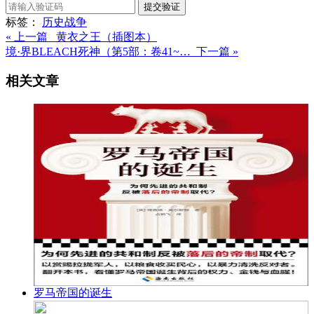
提交验证
标签：
历史
战争
« 上一篇 黄衣之王（插图本）
境·界BLEACH死神（第5部：卷41~… 下一篇 »
相关文章
罗马帝国的诞生