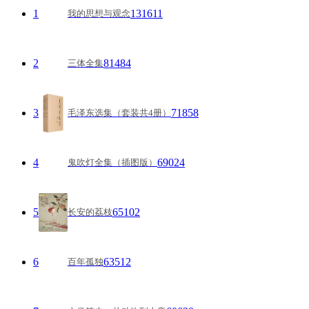
1
131611
我的思想与观念
2
81484
三体全集
3
71858
毛泽东选集（套装共4册）
4
69024
鬼吹灯全集（插图版）
5
65102
长安的荔枝
6
63512
百年孤独