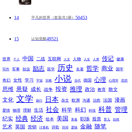
14
50453
平凡的世界（套装共3册）
15
49521
认知觉醒
传记
中国
互联网
世界
二战
人物
健康
个人
人文
人生
人类
历史
励志
哲学
商业
创业
医学
写作
军事
名著
国学
小说
心理
女性
奇幻
学习
德国
宇宙
宗教
当代
心理学
思想
推理
悬疑
投资
思维
成长
政治
散文
战争
教育
文学
日本
文化
漫画
法国
欧洲
沟通
治愈
杂文
旅行
科普
社会
管理
科幻
科学
生活
理财
爱情
物理
科技
经典
经济
美国
纪实
职场
绘本
股票
美食
育儿
自然
随笔
金融
艺术
英国
营销
诗歌
计算机
诗词
逻辑