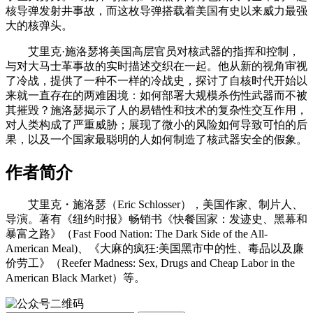
核导弹发射井事故，而这枚导弹搭载着美国有史以来威力最强
大的核弹头。
艾里克·施洛瑟将美国高层官员对核武器的指挥和控制，
与对大马士革事故的实时描述交织在一起。他从新的视角审视
了冷战，提供了一种不一样的冷战史，探讨了自核时代开始以
来就一直存在的两难困境：如何部署大规模杀伤性武器而不被
其摧毁？施洛瑟揭示了人的易错性和技术的复杂性交互作用，
对人类构成了严重威胁；展现了微小的风险如何导致可怕的后
果，以及一个国家最聪明的人如何制造了核武器安全的假象。
作者简介
艾里克・施洛瑟（Eric Schlosser），美国作家、制片人、
导演。著有《纽约时报》畅销书《快餐国家：发迹史、黑幕和
暴富之路》（Fast Food Nation: The Dark Side of the All-
American Meal)、《大麻的疯狂:美国黑市中的性、毒品以及廉
价劳工》（Reefer Madness: Sex, Drugs and Cheap Labor in the
American Black Market）等。