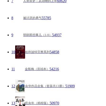
7
60620
人类简史：从动物到上帝
8
55785
被讨厌的勇气
9
54937
明朝那些事儿（1-9）
10
54858
哈利波特完整系列
11
54216
金瓶梅（崇祯本）
12
51909
余华作品全集（套装共13册）
13
50970
庆余年（精校版）