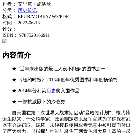
作者：
艾里克・施洛瑟
分类：
历史传记
格式：
EPUB/MOBI/AZW3/PDF
时间：
2022-06-13
评分：
ISBN：
9787520166911
内容简介
★ “近年来出版的最让人夜不能寐的图书之一”
★ 《纽约时报》2013年度年优秀图书和年度畅销书
★ 2014年普利策
历史
奖入围作品
★ 一部核威慑下的冷战史
自美国在第二次世界大战末期启动“曼哈顿计划”、核武器
诞生以来，一众科学家、政策制定者以及军官就为了确保核武
器不会被窃取、破坏、未经授权使用或者无意中被引爆而付出
了巨大努力。《指挥与控制》聚焦于阿肯色州大马士革的一起