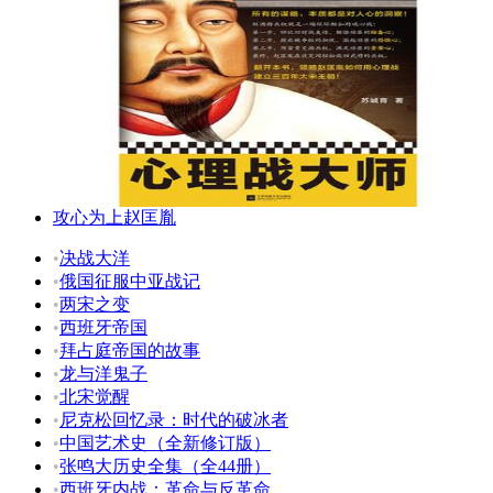
攻心为上赵匡胤
•
决战大洋
•
俄国征服中亚战记
•
两宋之变
•
西班牙帝国
•
拜占庭帝国的故事
•
龙与洋鬼子
•
北宋觉醒
•
尼克松回忆录：时代的破冰者
•
中国艺术史（全新修订版）
•
张鸣大历史全集（全44册）
•
西班牙内战：革命与反革命