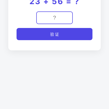
23 + 56 = ?
验 证