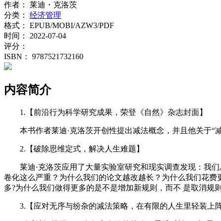
作者：
莱迪・克洛茨
分类：
经济管理
格式：
EPUB/MOBI/AZW3/PDF
时间：
2022-07-04
评分：
ISBN：
9787521732160
内容简介
1.【前沿行为科学研究成果，荣登《自然》杂志封面】
本书作者莱迪·克洛茨开创性提出减法概念，并且他关于“
2.【破除思维定式，解决人生难题】
莱迪·克洛茨应用了大量实验室研究和现实调查发现：我
卷化这么严重？为什么我们的论文越改越长？为什么我们花费
多?为什么我们做得更多的是不是增加新规则，而不 是取消规则
3.【应对无序与纷杂的减法策略，在有限的人生里轻装上