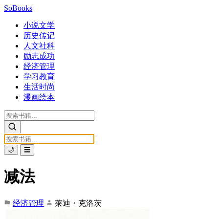
SoBooks
小说文学
历史传记
人文社科
励志成功
经济管理
学习教育
生活时尚
漫画绘本
🌙
☰
减法
经济管理
莱迪・克洛茨