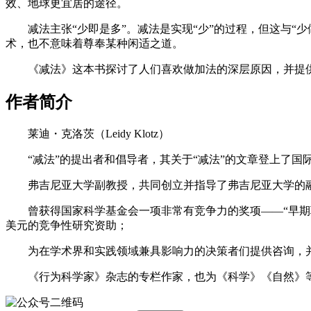
效、地球更宜居的途径。
减法主张“少即是多”。减法是实现“少”的过程，但这与
术，也不意味着尊奉某种闲适之道。
《减法》这本书探讨了人们喜欢做加法的深层原因，并提
作者简介
莱迪・克洛茨（Leidy Klotz）
“减法”的提出者和倡导者，其关于“减法”的文章登上了
弗吉尼亚大学副教授，共同创立并指导了弗吉尼亚大学的
曾获得国家科学基金会一项非常有竞争力的奖项——“早期职业
美元的竞争性研究资助；
为在学术界和实践领域兼具影响力的决策者们提供咨询，
《行为科学家》杂志的专栏作家，也为《科学》《自然》