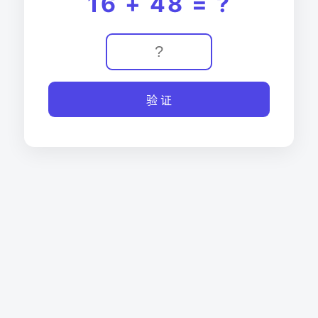
16 + 48 = ?
验 证