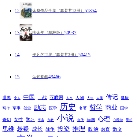
12
51854
余华作品全集（套装共13册）
13
50937
庆余年（精校版）
14
50415
平凡的世界（套装共3册）
15
49466
认知觉醒
传记
中国
互联网
世界
二战
人物
健康
个人
人文
人生
人类
历史
励志
哲学
商业
创业
医学
写作
军事
名著
国学
小说
心理
女性
奇幻
学习
德国
宇宙
宗教
当代
心理学
思想
推理
悬疑
投资
思维
成长
政治
散文
战争
教育