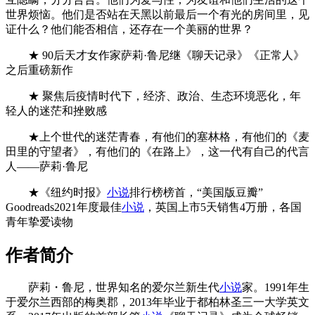
世界烦恼。他们是否站在天黑以前最后一个有光的房间里，见
证什么？他们能否相信，还存在一个美丽的世界？
★ 90后天才女作家萨莉·鲁尼继《聊天记录》《正常人》
之后重磅新作
★ 聚焦后疫情时代下，经济、政治、生态环境恶化，年
轻人的迷茫和挫败感
★上个世代的迷茫青春，有他们的塞林格，有他们的《麦
田里的守望者》，有他们的《在路上》，这一代有自己的代言
人——萨莉·鲁尼
★《纽约时报》
小说
排行榜榜首，“美国版豆瓣”
Goodreads2021年度最佳
小说
，英国上市5天销售4万册，各国
青年挚爱读物
作者简介
萨莉・鲁尼，世界知名的爱尔兰新生代
小说
家。1991年生
于爱尔兰西部的梅奥郡，2013年毕业于都柏林圣三一大学英文