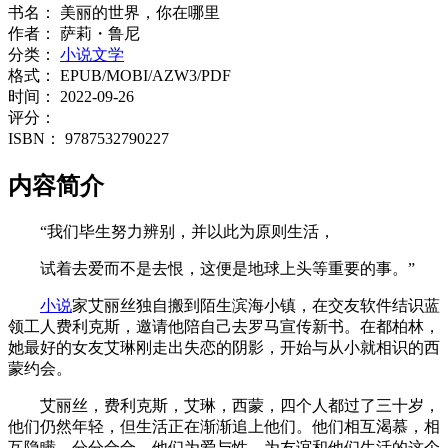
书名：
美丽的世界，你在哪里
作者：
萨莉・鲁尼
分类：
小说文学
格式：
EPUB/MOBI/AZW3/PDF
时间：
2022-09-26
评分：
ISBN：
9787532790227
内容简介
“我们毕生努力辨别，并以此为原则生活，
试着去爱而不是去恨，这便是地球上头等重要的事。”
小说
家艾丽丝独自搬到陌生滨海小镇，在交友软件结识蓝
领工人费利克斯，邀请他陪自己去罗马宣传新书。在都柏林，
她最好的女友艾琳刚走出失恋的阴影，开始与从小就相识的西
蒙约会。
艾丽丝，费利克斯，艾琳，西蒙，四个人都过了三十岁，
他们仍然年轻，但生活正在渐渐追上他们。他们相互渴慕，相
互隐瞒，分分合合。他们为爱与性，为友谊和他们生活的这个