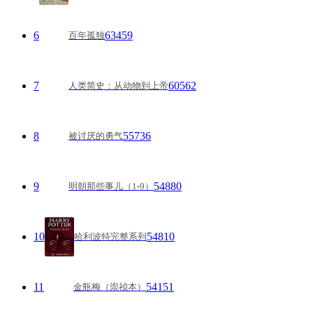
6
63459
百年孤独
7
60562
人类简史：从动物到上帝
8
55736
被讨厌的勇气
9
54880
明朝那些事儿（1-9）
10
54810
哈利波特完整系列
11
54151
金瓶梅（崇祯本）