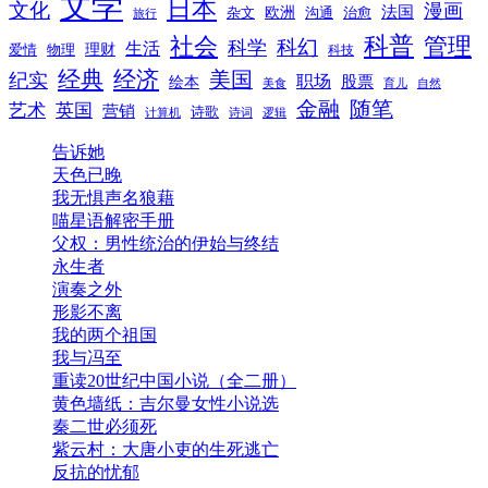
文学
日本
文化
漫画
法国
欧洲
沟通
治愈
杂文
旅行
科普
社会
管理
科幻
科学
生活
理财
爱情
物理
科技
经典
经济
美国
纪实
职场
绘本
股票
美食
育儿
自然
随笔
金融
艺术
英国
营销
诗歌
计算机
诗词
逻辑
告诉她
天色已晚
我无惧声名狼藉
喵星语解密手册
父权：男性统治的伊始与终结
永生者
演奏之外
形影不离
我的两个祖国
我与冯至
重读20世纪中国小说（全二册）
黄色墙纸：吉尔曼女性小说选
秦二世必须死
紫云村：大唐小吏的生死逃亡
反抗的忧郁