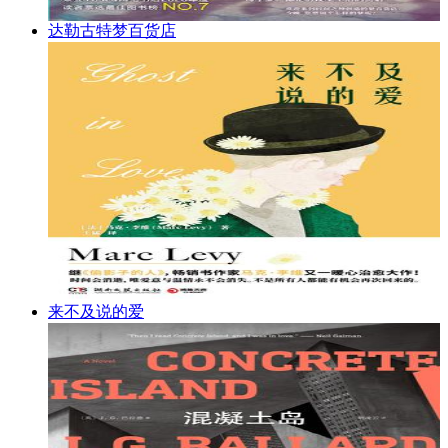
达勒古特梦百货店
来不及说的爱