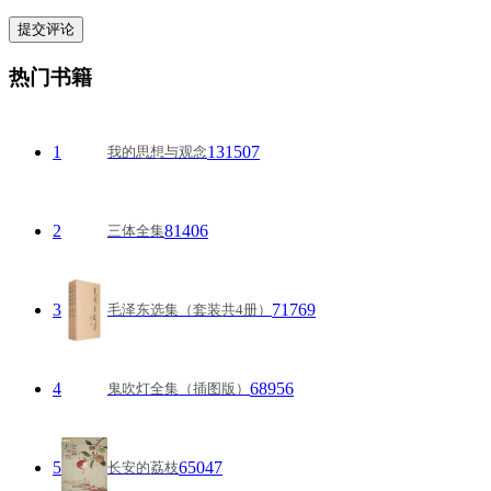
热门书籍
1
131507
我的思想与观念
2
81406
三体全集
3
71769
毛泽东选集（套装共4册）
4
68956
鬼吹灯全集（插图版）
5
65047
长安的荔枝