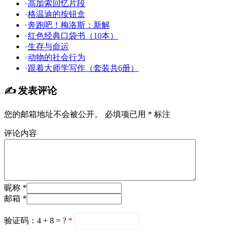
•
高加索回忆片段
•
格温迪的按钮盒
•
奔跑吧！梅洛斯：新解
•
红色经典口袋书（10本）
•
生存与命运
•
动物的社会行为
•
跟着大师学写作（套装共6册）
✍️ 发表评论
您的邮箱地址不会被公开。
必填项已用
*
标注
评论内容
昵称 *
邮箱 *
验证码：4 + 8 = ?
*