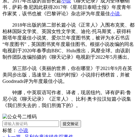
系。2017年出版的首部长篇
小说
《聊天记录》成为全球畅销
书，萨莉·鲁尼因此获得2017年《星期日泰晤士报》年度青年
作家奖，该书也被《巴黎评论》杂志评为年度最佳
小说
。
2018年出版的第二部长篇小说《正常人》入围布克奖、都
柏林国际文学奖、英国女性文学奖、迪伦·托马斯奖，获得科
斯塔年度最佳小说奖、爱尔兰年度图书奖，被评为水石书店
“年度图书”，英国图书奖年度最佳图书。根据小说改编的同名
电视剧于2020年春季由BBC、Hulu推出，风靡全球。由该剧
制作团队改编拍摄的《聊天记录》电视剧于2022年5月播出。
第三部小说《美丽的世界，你在哪里》于2021年9月在英
美同步出版，迅速登上《纽约时报》小说排行榜榜首，并被
Goodreads评为年度最佳小说。
钟娜，中英双语写作者、译者，现居纽约。译有萨莉·鲁
尼小说《聊天记录》《正常人》、比利·奥卡拉汉短篇小说集
《我们所失去的，我们所抛下的》。
提交验证
标签：
小说
« 上一篇 足利女童连续失踪事件