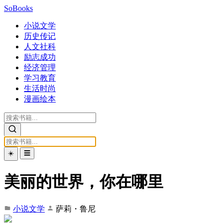
SoBooks
小说文学
历史传记
人文社科
励志成功
经济管理
学习教育
生活时尚
漫画绘本
☀️
☰
美丽的世界，你在哪里
小说文学
萨莉・鲁尼