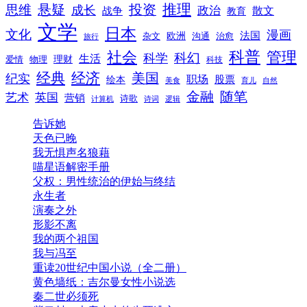
推理
悬疑
投资
思维
成长
政治
散文
战争
教育
文学
日本
文化
漫画
法国
欧洲
沟通
治愈
杂文
旅行
科普
社会
管理
科幻
科学
生活
理财
爱情
物理
科技
经典
经济
美国
纪实
职场
绘本
股票
美食
育儿
自然
随笔
金融
艺术
英国
营销
诗歌
计算机
诗词
逻辑
告诉她
天色已晚
我无惧声名狼藉
喵星语解密手册
父权：男性统治的伊始与终结
永生者
演奏之外
形影不离
我的两个祖国
我与冯至
重读20世纪中国小说（全二册）
黄色墙纸：吉尔曼女性小说选
秦二世必须死