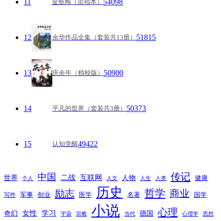
11
54098
金瓶梅（崇祯本）
12
51815
余华作品全集（套装共13册）
13
50900
庆余年（精校版）
14
50373
平凡的世界（套装共3册）
15
49422
认知觉醒
传记
中国
互联网
世界
二战
人物
健康
个人
人文
人生
人类
历史
励志
哲学
商业
创业
医学
写作
军事
名著
国学
小说
心理
女性
奇幻
学习
德国
宇宙
宗教
当代
心理学
思想