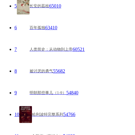
5
65010
长安的荔枝
6
63410
百年孤独
7
60521
人类简史：从动物到上帝
8
55682
被讨厌的勇气
9
54840
明朝那些事儿（1-9）
10
54766
哈利波特完整系列