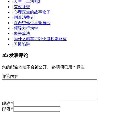
•
人生十二法则2
•
有效社交
•
心理医生的故事盒子
•
制造消费者
•
真希望你也喜欢自己
•
领导力行为学
•
未来算法
•
为什么精英可以快速积累财富
•
习惯陷阱
✍️ 发表评论
您的邮箱地址不会被公开。
必填项已用
*
标注
评论内容
昵称 *
邮箱 *