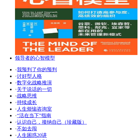
领导者的心智模型
•
我预判了你的预判
•
讨好型人格
•
数字化战略推演
•
关于说话的一切
•
战略思维
•
持续成长
•
人生烦恼咨询室
•
“活在当下”指南
•
认识自己，接纳自己（珍藏版）
•
不如去闯
•
人生困惑20讲