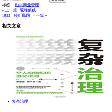
标签：
励志
商业
管理
« 上一篇 驼峰航线
1933：聆听民国 下一篇 »
相关文章
复杂治理