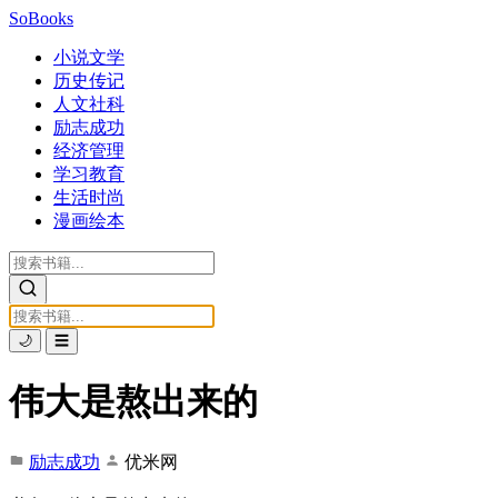
SoBooks
小说文学
历史传记
人文社科
励志成功
经济管理
学习教育
生活时尚
漫画绘本
🌙
☰
伟大是熬出来的
励志成功
优米网