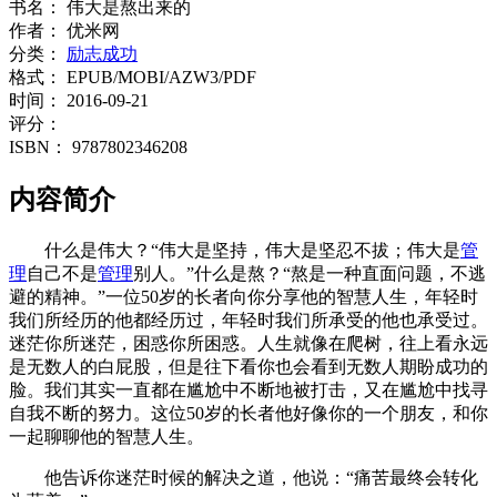
书名：
伟大是熬出来的
作者：
优米网
分类：
励志成功
格式：
EPUB/MOBI/AZW3/PDF
时间：
2016-09-21
评分：
ISBN：
9787802346208
内容简介
什么是伟大？“伟大是坚持，伟大是坚忍不拔；伟大是
管
理
自己不是
管理
别人。”什么是熬？“熬是一种直面问题，不逃
避的精神。”一位50岁的长者向你分享他的智慧人生，年轻时
我们所经历的他都经历过，年轻时我们所承受的他也承受过。
迷茫你所迷茫，困惑你所困惑。人生就像在爬树，往上看永远
是无数人的白屁股，但是往下看你也会看到无数人期盼成功的
脸。我们其实一直都在尴尬中不断地被打击，又在尴尬中找寻
自我不断的努力。这位50岁的长者他好像你的一个朋友，和你
一起聊聊他的智慧人生。
他告诉你迷茫时候的解决之道，他说：“痛苦最终会转化