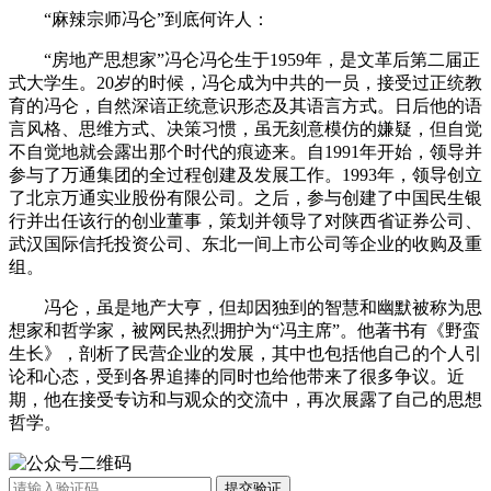
“麻辣宗师冯仑”到底何许人：
“房地产思想家”冯仑冯仑生于1959年，是文革后第二届正
式大学生。20岁的时候，冯仑成为中共的一员，接受过正统教
育的冯仑，自然深谙正统意识形态及其语言方式。日后他的语
言风格、思维方式、决策习惯，虽无刻意模仿的嫌疑，但自觉
不自觉地就会露出那个时代的痕迹来。自1991年开始，领导并
参与了万通集团的全过程创建及发展工作。1993年，领导创立
了北京万通实业股份有限公司。之后，参与创建了中国民生银
行并出任该行的创业董事，策划并领导了对陕西省证券公司、
武汉国际信托投资公司、东北一间上市公司等企业的收购及重
组。
冯仑，虽是地产大亨，但却因独到的智慧和幽默被称为思
想家和哲学家，被网民热烈拥护为“冯主席”。他著书有《野蛮
生长》，剖析了民营企业的发展，其中也包括他自己的个人引
论和心态，受到各界追捧的同时也给他带来了很多争议。近
期，他在接受专访和与观众的交流中，再次展露了自己的思想
哲学。
提交验证