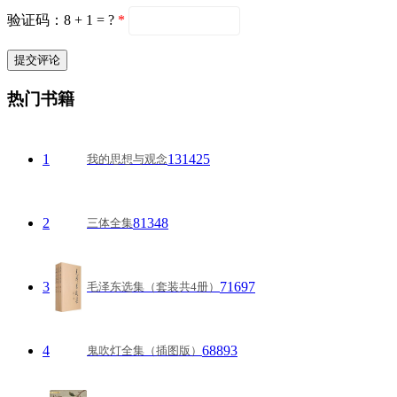
验证码：8 + 1 = ?
*
热门书籍
1
131425
我的思想与观念
2
81348
三体全集
3
71697
毛泽东选集（套装共4册）
4
68893
鬼吹灯全集（插图版）