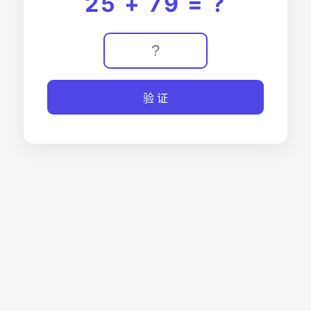
25 + 79 = ?
验 证