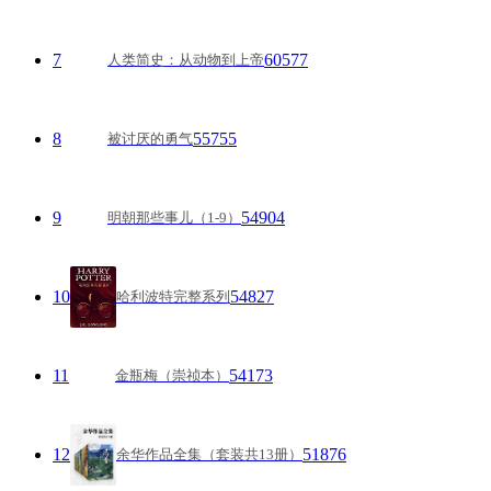
7
60577
人类简史：从动物到上帝
8
55755
被讨厌的勇气
9
54904
明朝那些事儿（1-9）
10
54827
哈利波特完整系列
11
54173
金瓶梅（崇祯本）
12
51876
余华作品全集（套装共13册）