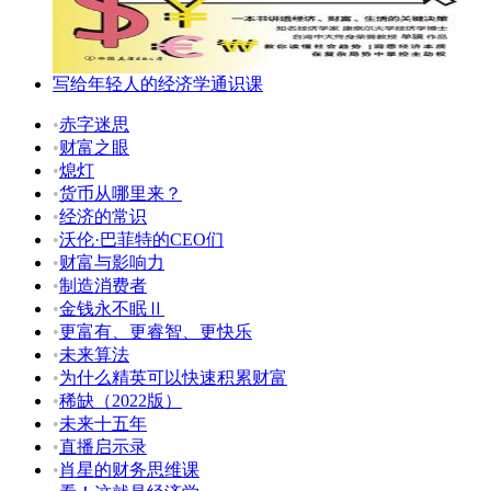
写给年轻人的经济学通识课
•
赤字迷思
•
财富之眼
•
熄灯
•
货币从哪里来？
•
经济的常识
•
沃伦·巴菲特的CEO们
•
财富与影响力
•
制造消费者
•
金钱永不眠Ⅱ
•
更富有、更睿智、更快乐
•
未来算法
•
为什么精英可以快速积累财富
•
稀缺（2022版）
•
未来十五年
•
直播启示录
•
肖星的财务思维课