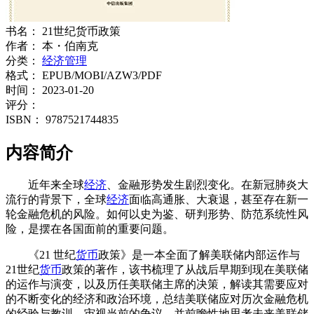
书名：
21世纪货币政策
作者：
本・伯南克
分类：
经济管理
格式：
EPUB/MOBI/AZW3/PDF
时间：
2023-01-20
评分：
ISBN：
9787521744835
内容简介
近年来全球
经济
、金融形势发生剧烈变化。在新冠肺炎大
流行的背景下，全球
经济
面临高通胀、大衰退，甚至存在新一
轮金融危机的风险。如何以史为鉴、研判形势、防范系统性风
险，是摆在各国面前的重要问题。
《21 世纪
货币
政策》是一本全面了解美联储内部运作与
21世纪
货币
政策的著作，该书梳理了从战后早期到现在美联储
的运作与演变，以及历任美联储主席的决策，解读其需要应对
的不断变化的经济和政治环境，总结美联储应对历次金融危机
的经验与教训，审视当前的争议，并前瞻性地思考未来美联储