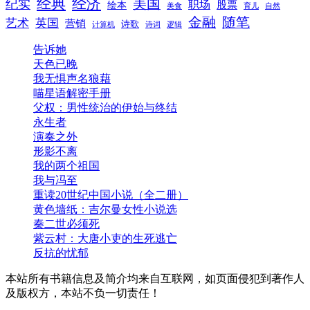
经典
经济
美国
纪实
职场
绘本
股票
美食
育儿
自然
随笔
金融
艺术
英国
营销
诗歌
计算机
诗词
逻辑
告诉她
天色已晚
我无惧声名狼藉
喵星语解密手册
父权：男性统治的伊始与终结
永生者
演奏之外
形影不离
我的两个祖国
我与冯至
重读20世纪中国小说（全二册）
黄色墙纸：吉尔曼女性小说选
秦二世必须死
紫云村：大唐小吏的生死逃亡
反抗的忧郁
本站所有书籍信息及简介均来自互联网，如页面侵犯到著作人
及版权方，本站不负一切责任！