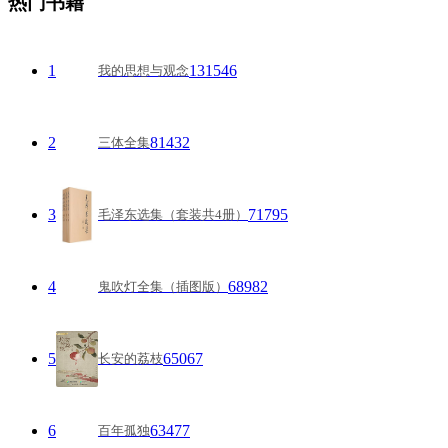
热门书籍
1
131546
我的思想与观念
2
81432
三体全集
3
71795
毛泽东选集（套装共4册）
4
68982
鬼吹灯全集（插图版）
5
65067
长安的荔枝
6
63477
百年孤独