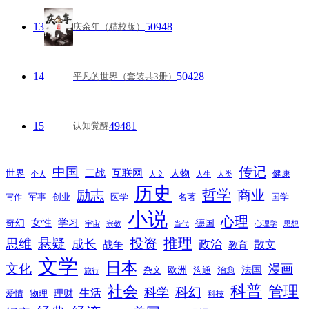
13
50948
庆余年（精校版）
14
50428
平凡的世界（套装共3册）
15
49481
认知觉醒
传记
中国
互联网
世界
二战
人物
健康
个人
人文
人生
人类
历史
励志
哲学
商业
创业
医学
写作
军事
名著
国学
小说
心理
女性
奇幻
学习
德国
宇宙
宗教
当代
心理学
思想
推理
悬疑
投资
思维
成长
政治
散文
战争
教育
文学
日本
文化
漫画
法国
欧洲
沟通
治愈
杂文
旅行
科普
社会
管理
科幻
科学
生活
理财
爱情
物理
科技