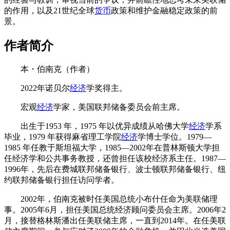
的作用，以及21世纪全球
货币
政策和维护金融稳定政策的前
景。
作者简介
本・伯南克（作者）
2022年诺贝尔
经济
学奖得主。
宏观
经济
学家，美国联邦储备委员会前主席。
出生于1953 年，1975 年以优异成绩从哈佛大学
经济
学系
毕业，1979 年获得麻省理工学院
经济
学博士学位。1979—
1985 年任教于斯坦福大学，1985—2002年在普林斯顿大学担
任经济学和公共事务教授，还曾担任该校经济系主任。1987—
1996年，先后在费城联邦储备银行、波士顿联邦储备银行、纽
约联邦储备银行担任访问学者。
2002年，伯南克被时任美国总统小布什任命为美联储理
事。2005年6月，担任美国总统经济顾问委员会主席。2006年2
月，接替格林斯潘出任美联储主席，一直到2014年。在任美联