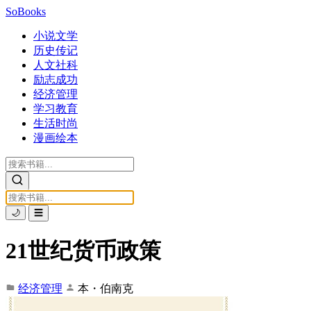
SoBooks
小说文学
历史传记
人文社科
励志成功
经济管理
学习教育
生活时尚
漫画绘本
🌙
☰
21世纪货币政策
经济管理
本・伯南克