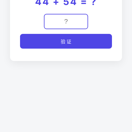
44 + 54 = ?
验 证