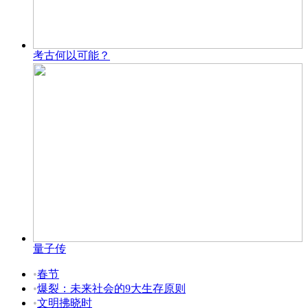
考古何以可能？
量子传
•
春节
•
爆裂：未来社会的9大生存原则
•
文明拂晓时