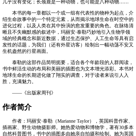
几乎没有变化；长颈鹿是一种动物，也可能是八种动物……
本书的每一章都以一个或一组有代表性的物种为起点，介
绍生命故事中的一个特定元素，从而揭示地球生命在时空中的
进化过程，以及人类在其中扮演的愈发重要的角色。在脉络清
晰且不失幽默感的叙述中，玛丽安·泰勒巧妙地引入生物学领
域的经典概念和新近数据，通过生态保护、人工生命等具有启
发性的话题，为我们（还有外星访客）绘制出一幅动荡不安又
生机盎然的行星画面。
泰勒的这部作品简明扼要，适合各个年龄段的人群阅读，
书中鲜活生动的布局和美丽的插图也为文本增光添彩。本书对
地球生命的长期进化做了翔实的调查，对于读者来说引人入
胜，充满魅力。
——《出版家周刊》
作者简介
作者：玛丽安·泰勒（Marianne Taylor），英国科普作家、
插画家、野生动物摄影师。她热爱动物和博物学，著有30多本
自然科普图书，书中的插图多由她亲自拍摄和绘制。她为英国