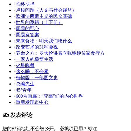
•
临终抉择
•
卢梭问题（人文与社会译丛）
•
欧洲法西斯主义的民众基础
•
世界的逻辑（上下册）
•
周易的野心
•
周易有答案
•
未来食物：明天我们吃什么
•
改变艺术的31种凝视
•
养命之方：罗大伦讲名医张锡纯传家食疗方
•
一家人的极简生活
•
火星晚餐
•
这么睡，不会累
•
植物园：一部图文史
•
总编先生
•
45°青年
•
600号画廊：“梵高”们的内心世界
•
重新发现市中心
✍️ 发表评论
您的邮箱地址不会被公开。
必填项已用
*
标注