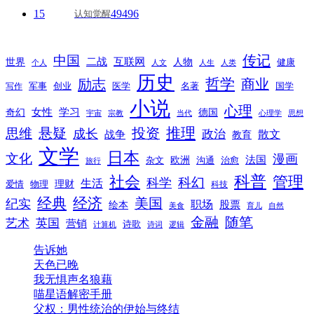
15
49496
认知觉醒
传记
中国
互联网
世界
二战
人物
健康
个人
人文
人生
人类
历史
励志
哲学
商业
创业
医学
写作
军事
名著
国学
小说
心理
女性
奇幻
学习
德国
宇宙
宗教
当代
心理学
思想
推理
悬疑
投资
思维
成长
政治
散文
战争
教育
文学
日本
文化
漫画
法国
欧洲
沟通
治愈
杂文
旅行
科普
社会
管理
科幻
科学
生活
理财
爱情
物理
科技
经典
经济
美国
纪实
职场
绘本
股票
美食
育儿
自然
随笔
金融
艺术
英国
营销
诗歌
计算机
诗词
逻辑
告诉她
天色已晚
我无惧声名狼藉
喵星语解密手册
父权：男性统治的伊始与终结