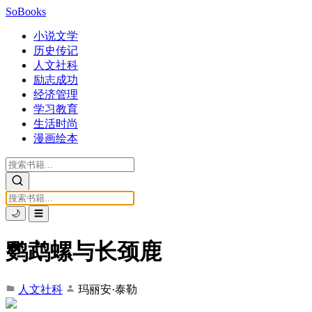
SoBooks
小说文学
历史传记
人文社科
励志成功
经济管理
学习教育
生活时尚
漫画绘本
🌙
☰
鹦鹉螺与长颈鹿
人文社科
玛丽安·泰勒