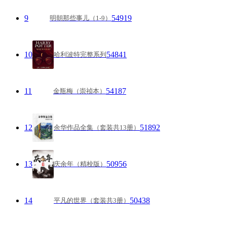
9
54919
明朝那些事儿（1-9）
10
54841
哈利波特完整系列
11
54187
金瓶梅（崇祯本）
12
51892
余华作品全集（套装共13册）
13
50956
庆余年（精校版）
14
50438
平凡的世界（套装共3册）