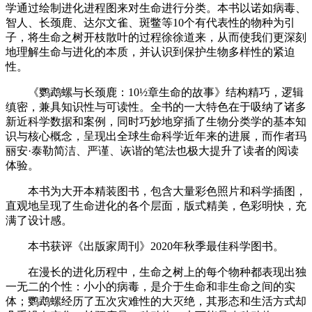
学通过绘制进化进程图来对生命进行分类。本书以诺如病毒、
智人、长颈鹿、达尔文雀、斑鳖等10个有代表性的物种为引
子，将生命之树开枝散叶的过程徐徐道来，从而使我们更深刻
地理解生命与进化的本质，并认识到保护生物多样性的紧迫
性。
《鹦鹉螺与长颈鹿：10½章生命的故事》结构精巧，逻辑
缜密，兼具知识性与可读性。全书的一大特色在于吸纳了诸多
新近科学数据和案例，同时巧妙地穿插了生物分类学的基本知
识与核心概念，呈现出全球生命科学近年来的进展，而作者玛
丽安·泰勒简洁、严谨、诙谐的笔法也极大提升了读者的阅读
体验。
本书为大开本精装图书，包含大量彩色照片和科学插图，
直观地呈现了生命进化的各个层面，版式精美，色彩明快，充
满了设计感。
本书获评《出版家周刊》2020年秋季最佳科学图书。
在漫长的进化历程中，生命之树上的每个物种都表现出独
一无二的个性：小小的病毒，是介于生命和非生命之间的实
体；鹦鹉螺经历了五次灾难性的大灭绝，其形态和生活方式却