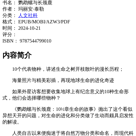
书名：
鹦鹉螺与长颈鹿
作者：
玛丽安·泰勒
分类：
人文社科
格式：
EPUB/MOBI/AZW3/PDF
时间：
2024-10-21
评分：
ISBN：
9787544799010
内容简介
10个代表物种，讲述生命之树开枝散叶的漫长历程；
海量照片与精美彩插，再现地球生命的进化奇迹
如果外星访客想要收集地球上有纪念意义的10种生命形
式，他们会选择哪些物种？
《鹦鹉螺与长颈鹿：10½章生命的故事》抛出了这个看似
异想天开的问题，对生命的进化和分类做了生动而颇具启发性
的解读。
人类自古以来便痴迷于将自然万物分类和命名，而现代科