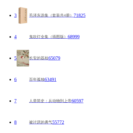
3
71825
毛泽东选集（套装共4册）
4
68999
鬼吹灯全集（插图版）
5
65079
长安的荔枝
6
63491
百年孤独
7
60597
人类简史：从动物到上帝
8
55772
被讨厌的勇气