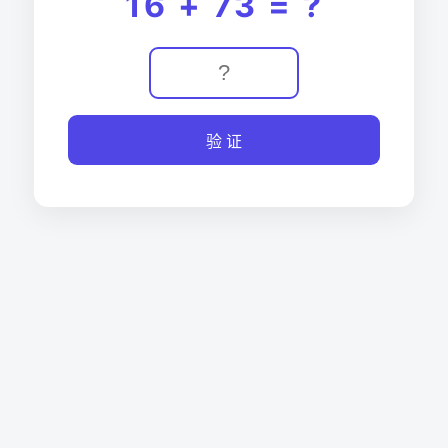
16 + 73 = ?
验 证