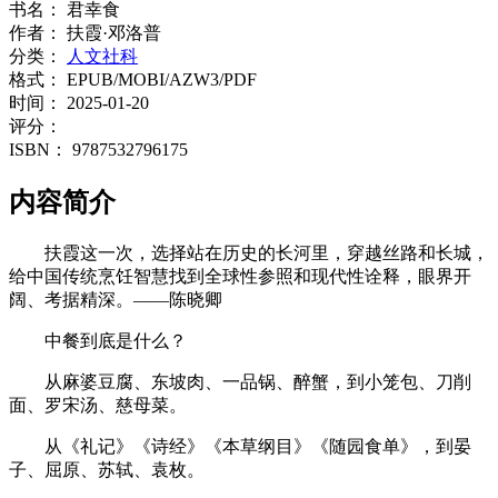
书名：
君幸食
作者：
扶霞·邓洛普
分类：
人文社科
格式：
EPUB/MOBI/AZW3/PDF
时间：
2025-01-20
评分：
ISBN：
9787532796175
内容简介
扶霞这一次，选择站在历史的长河里，穿越丝路和长城，
给中国传统烹饪智慧找到全球性参照和现代性诠释，眼界开
阔、考据精深。——陈晓卿
中餐到底是什么？
从麻婆豆腐、东坡肉、一品锅、醉蟹，到小笼包、刀削
面、罗宋汤、慈母菜。
从《礼记》《诗经》《本草纲目》《随园食单》，到晏
子、屈原、苏轼、袁枚。