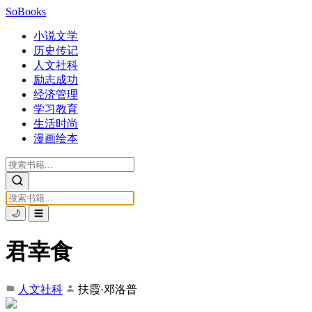
SoBooks
小说文学
历史传记
人文社科
励志成功
经济管理
学习教育
生活时尚
漫画绘本
🌙
☰
君幸食
人文社科
扶霞·邓洛普