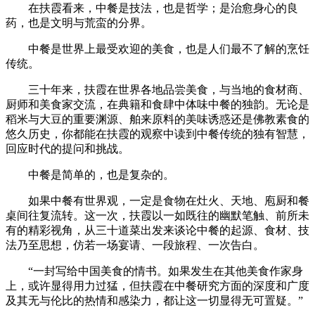
在扶霞看来，中餐是技法，也是哲学；是治愈身心的良
药，也是文明与荒蛮的分界。
中餐是世界上最受欢迎的美食，也是人们最不了解的烹饪
传统。
三十年来，扶霞在世界各地品尝美食，与当地的食材商、
厨师和美食家交流，在典籍和食肆中体味中餐的独韵。无论是
稻米与大豆的重要渊源、舶来原料的美味诱惑还是佛教素食的
悠久历史，你都能在扶霞的观察中读到中餐传统的独有智慧，
回应时代的提问和挑战。
中餐是简单的，也是复杂的。
如果中餐有世界观，一定是食物在灶火、天地、庖厨和餐
桌间往复流转。这一次，扶霞以一如既往的幽默笔触、前所未
有的精彩视角，从三十道菜出发来谈论中餐的起源、食材、技
法乃至思想，仿若一场宴请、一段旅程、一次告白。
“一封写给中国美食的情书。如果发生在其他美食作家身
上，或许显得用力过猛，但扶霞在中餐研究方面的深度和广度
及其无与伦比的热情和感染力，都让这一切显得无可置疑。”