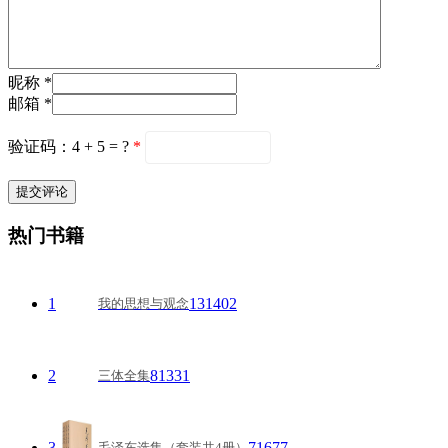
昵称 *
邮箱 *
验证码：4 + 5 = ?
*
热门书籍
1
131402
我的思想与观念
2
81331
三体全集
3
71677
毛泽东选集（套装共4册）