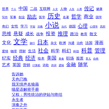
传记
中国
互联网
世界
二战
人物
健康
个人
人文
人生
人类
历史
励志
哲学
商业
创业
医学
写作
军事
名著
国学
小说
心理
女性
奇幻
学习
德国
宇宙
宗教
当代
心理学
思想
推理
悬疑
投资
思维
成长
政治
散文
战争
教育
文学
日本
文化
漫画
法国
欧洲
沟通
治愈
杂文
旅行
科普
社会
管理
科幻
科学
生活
理财
爱情
物理
科技
经典
经济
美国
纪实
职场
绘本
股票
美食
育儿
自然
随笔
金融
艺术
英国
营销
诗歌
计算机
诗词
逻辑
告诉她
天色已晚
我无惧声名狼藉
喵星语解密手册
父权：男性统治的伊始与终结
永生者
演奏之外