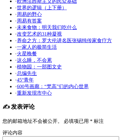
•
欧洲法西斯主义的民众基础
•
世界的逻辑（上下册）
•
周易的野心
•
周易有答案
•
未来食物：明天我们吃什么
•
改变艺术的31种凝视
•
养命之方：罗大伦讲名医张锡纯传家食疗方
•
一家人的极简生活
•
火星晚餐
•
这么睡，不会累
•
植物园：一部图文史
•
总编先生
•
45°青年
•
600号画廊：“梵高”们的内心世界
•
重新发现市中心
✍️ 发表评论
您的邮箱地址不会被公开。
必填项已用
*
标注
评论内容