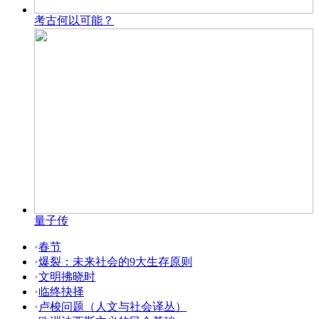
考古何以可能？
量子传
•
春节
•
爆裂：未来社会的9大生存原则
•
文明拂晓时
•
临终抉择
•
卢梭问题（人文与社会译丛）