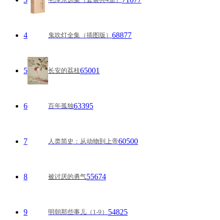
4
68877
鬼吹灯全集（插图版）
5
65001
长安的荔枝
6
63395
百年孤独
7
60500
人类简史：从动物到上帝
8
55674
被讨厌的勇气
9
54825
明朝那些事儿（1-9）