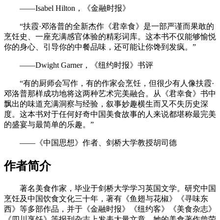
——Isabel Hilton，《金融时报》
“扶霞·邓洛普的全新杰作《君幸食》是一部严谨而果敢的
烹饪史、一座充满感官体验的精彩词库。这本书不仅能够愉悦
你的身心、引导你的中餐品味，还可能让你馋到发疯。”
——Dwight Garner，《纽约时报》书评
“有的厨师会写作，有的作家会烹饪，但很少有人像扶霞·
邓洛普那样成功地将这两种艺术完美融合。从《君幸食》书中
飘出的味道充满洞察与经验，叙事妙趣横生而又不失历史深
度。这本书对于任何好奇中国美食故事的人来说都堪称最完美
的盛宴与最简单的乐趣。”
——《中国思想》作者、剑桥大学教授胡司德
作者简介
著名美食作家，毕业于剑桥大学学习英国文学。研究中国
烹饪及中国饮食文化三十年，著有《鱼翅与花椒》《寻味东
西》等多部作品，并于《金融时报》《纽约客》《美食杂志》
《四川烹饪》等报刊杂志上发表大量文章。她的美食著作曾荣