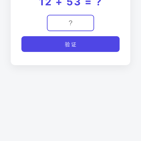
12 + 53 = ?
验 证