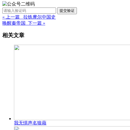
提交验证
« 上一篇 拉铁摩尔中国史
唤醒秦帝国 下一篇 »
相关文章
我无惧声名狼藉