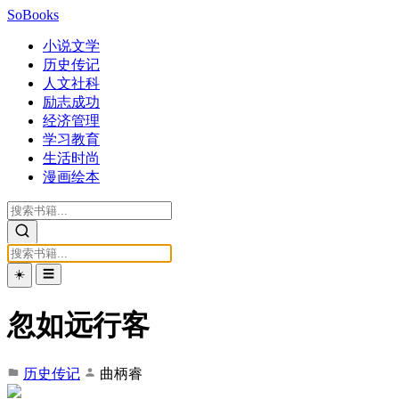
SoBooks
小说文学
历史传记
人文社科
励志成功
经济管理
学习教育
生活时尚
漫画绘本
☀️
☰
忽如远行客
历史传记
曲柄睿