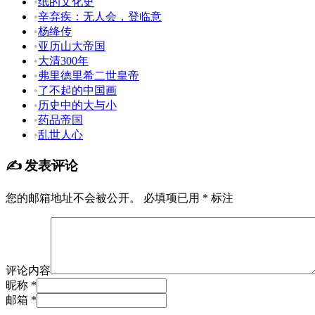
•
纸的文化史
•
辛弃疾：无人会，登临意
•
杨绛传
•
亚历山大帝国
•
大清300年
•
弗里德里希二世皇帝
•
了不起的中国画
•
历史中的大与小
•
药品帝国
•
乱世人心
✍️ 发表评论
您的邮箱地址不会被公开。
必填项已用
*
标注
评论内容
昵称 *
邮箱 *