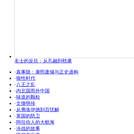
名士的反抗：从孔融到嵇康
•
真事隐：康熙废储与正史虚构
•
狼性时代
•
八王之乱
•
内北国而外中国
•
味道的颗粒
•
文徵明传
•
从弗洛伊德到百忧解
•
英国的防卫
•
阿拉伯人的大航海
•
冷战的故事