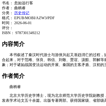
书名：
忽如远行客
作者：
曲柄睿
分类：
历史传记
格式：
EPUB/MOBI/AZW3/PDF
时间：
2026-06-01
评分：
ISBN：
9787301349212
内容简介
本书叙述了秦汉时代游士与游侠兴起又渐趋消亡的过程，
合起来，对于范雎、张良、韩信、刘敬、贾谊、汲黯、郭解等
象；对于诸如战国变法运动的开展、秦国的主客矛盾、汉初的
作者简介
曲柄睿
北京大学历史学博士，现为北京师范大学历史学院副教授
发表学术论文五十余篇。出版专著两部。获得国家级、省部级