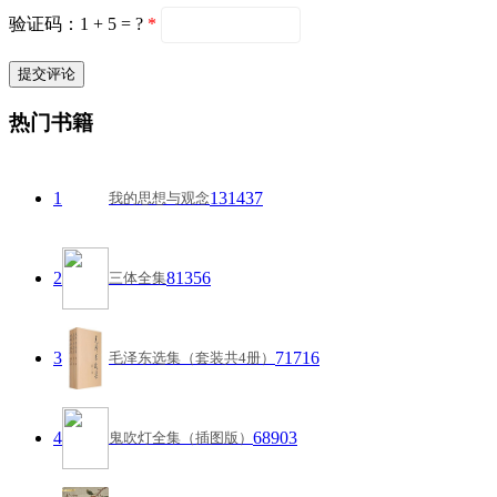
验证码：1 + 5 = ?
*
热门书籍
1
131437
我的思想与观念
2
81356
三体全集
3
71716
毛泽东选集（套装共4册）
4
68903
鬼吹灯全集（插图版）